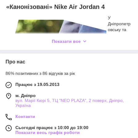
«Канонізовані» Nike Air Jordan 4
У
Дніпропетр
овську та
Одесі, Києві
та Харкові,
Показати все
а також по
всій Україні
для
Про нас
кожного
доступні
86% позитивних з 86 відгуків за рік
чоловічі
кросівки air
Працює з 19.05.2013
jordan 4
retro:
м. Дніпро
інтернет-
вул. Марії Кюрі 5, ТЦ "NEO PLAZA", 2 поверх, Дніпро,
Україна
магазин
airpac.com.
Контакти
ua дає
можливість
Сьогодні працює з 10:00 до 19:00
придбати за українську ціну якісне взуття світового бренду.
Показати весь графік роботи
Jordan назавжди!