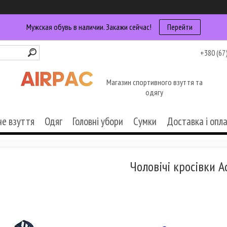
Мужская обувь в наличии. Закажи сейчас!
Перейти
+380 (67
Магазин спортивного взуття та
одягу
че взуття
Одяг
Головні убори
Сумки
Доставка і опл
Чоловічі кросівки A