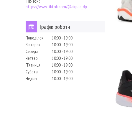
Tik-Tok
https://www.tiktok.com/@airpac_dp
Графік роботи
Понеділок
10:00
19:00
Вівторок
10:00
19:00
Середа
10:00
19:00
Четвер
10:00
19:00
Пʼятниця
10:00
19:00
Субота
10:00
19:00
Неділя
10:00
19:00