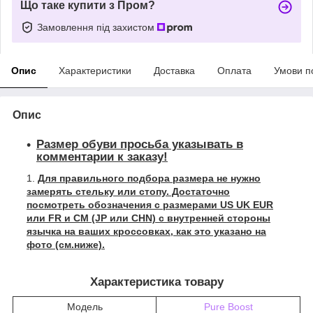
Що таке купити з Пром?
Замовлення під захистом
Опис
Характеристики
Доставка
Оплата
Умови п
Опис
Размер обуви просьба указывать в
комментарии к заказу!
Для правильного подбора размера не нужно
замерять стельку или стопу. Достаточно
посмотреть обозначения с размерами US UK EUR
или FR и СМ (JP или CHN) с внутренней стороны
язычка на ваших кроссовках, как это указано на
фото (см.ниже).
Характеристика товару
Модель
Pure Boost