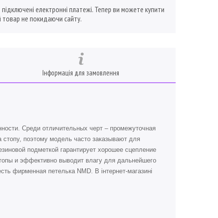
ї підключені електронні платежі. Тепер ви можете купити
 товар не покидаючи сайту.
Інформація для замовлення
нности. Среди отличительных черт – промежуточная
а стопу, поэтому модель часто заказывают для
резиновой подметкой гарантирует хорошее сцепление
топы и эффективно выводит влагу для дальнейшего
есть фирменная петелька NMD. В інтернет-магазині