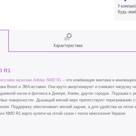
У компані
будь-який
Характеристики
D R1
оссовки мужские Adidas NMD R1
– это комбинация винтажа и инновацио
ва Boost и ЭВА-вставки. Они круто амортизируют и снижают нагрузку н
дневной носки и фитнеса в Днепре, Киеве, других городах. Подошва с 
юбых поверхностях. Дышащий мягкий верх препятствуют перегреванию с
ения. Поддержку обеспечивает мягкий задник, а для удобства на пятке 
ічі NMD R1 варто купити на літній сезон і тепле міжсезоння України.