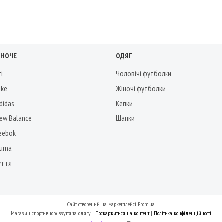
ІНОЧЕ
ОДЯГ
ті
Чоловічі футболки
ike
Жіночі футболки
didas
Кепки
New Balance
Шапки
Reebok
Puma
уття
Сайт створений на маркетплейсі
Prom.ua
Магазин спортивного взуття та одягу |
Поскаржитися на контент
|
Політика конфіденційності