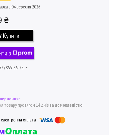
авка з 04 вересня 2026
9 ₴
Купити
ити з
67) 855-85-75
я товару протягом 14 днів
за домовленістю