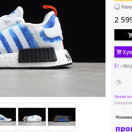
Відпр
2 59
Куп
+380 (
поверненн