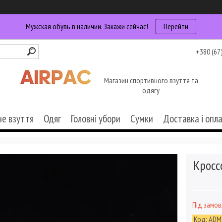
Мужская обувь в наличии. Закажи сейчас!
Перейти
+380 (67
Магазин спортивного взуття та
одягу
че взуття
Одяг
Головні убори
Сумки
Доставка і опл
Кросс
Під замо
Код:
ADM