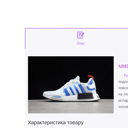
Опис
NM
Кр
подош
повсе
на л
испар
чолов
Характеристика товару