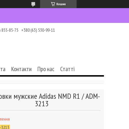
Кошик
) 855-85-75
+380 (63) 530-99-11
ата
Контакти
Про нас
Статті
овки мужские Adidas NMD R1 / ADM-
3213
влення
-3213