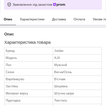
Замовлення під захистом
Опис
Характеристики
Доставка
Оплата
Умови п
Опис
Характеристика товара
Бренд
Jordan
Модель
AJ4
Пол
Мужской
Сезон
Весна/Осінь
Виробництво
В'єтнам
Застібка
Шнурівка
Матеріал верху
Штучна шкіра
Підкладка
Текстиль