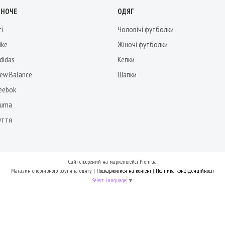
ІНОЧЕ
ОДЯГ
ті
Чоловічі футболки
ike
Жіночі футболки
didas
Кепки
New Balance
Шапки
Reebok
Puma
уття
Сайт створений на маркетплейсі
Prom.ua
Магазин спортивного взуття та одягу |
Поскаржитися на контент
|
Політика конфіденційності
Select Language
▼