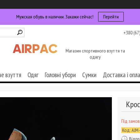
Мужская обувь в наличии. Закажи сейчас!
Перейти
+380 (67
Магазин спортивного взуття та
одягу
че взуття
Одяг
Головні убори
Сумки
Доставка і опл
Крос
Під замо
Код:
AJM
Відпр