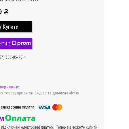
9 ₴
Купити
ити з
67) 855-85-75
я товару протягом 14 днів
за домовленістю
ї підключені електронні платежі. Тепер ви можете купити