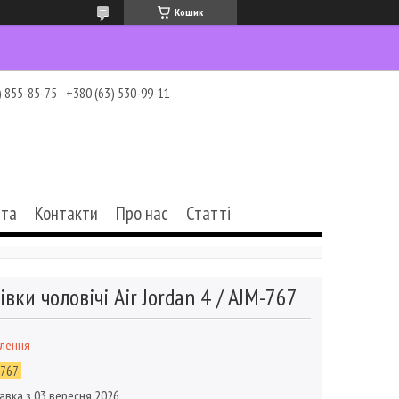
Кошик
) 855-85-75
+380 (63) 530-99-11
ата
Контакти
Про нас
Статті
івки чоловічі Air Jordan 4 / AJM-767
влення
-767
авка з 03 вересня 2026