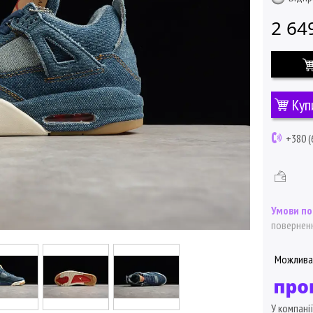
2 64
Куп
+380 (
поверненн
У компані