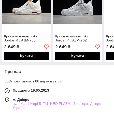
Кросівки чоловічі Air
Кросівки чоловічі Air
Крос
Jordan 4 / AJM-766
Jordan 4 / AJM-762
Jord
2 649
2 649
2 6
₴
₴
Купити
Купити
Про нас
86% позитивних з 86 відгуків за рік
Працює з 19.05.2013
м. Дніпро
вул. Марії Кюрі 5, ТЦ "NEO PLAZA", 2 поверх, Дніпро,
Україна