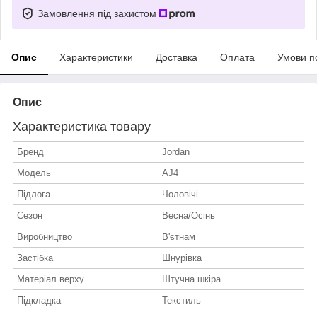
Замовлення під захистом
Опис
Характеристики
Доставка
Оплата
Умови п
Опис
Характеристика товару
Бренд
Jordan
Модель
AJ4
Підлога
Чоловічі
Сезон
Весна/Осінь
Виробництво
В'єтнам
Застібка
Шнурівка
Матеріал верху
Штучна шкіра
Підкладка
Текстиль