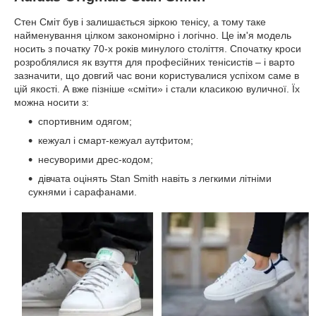
Стен Сміт був і залишається зіркою тенісу, а тому таке
найменування цілком закономірно і логічно. Це ім'я модель
носить з початку 70-х років минулого століття. Спочатку кроси
розроблялися як взуття для професійних тенісистів – і варто
зазначити, що довгий час вони користувалися успіхом саме в
цій якості. А вже пізніше «сміти» і стали класикою вуличної. Їх
можна носити з:
спортивним одягом;
кежуал і смарт-кежуал аутфитом;
несуворими дрес-кодом;
дівчата оцінять Stan Smith навіть з легкими літніми
сукнями і сарафанами.