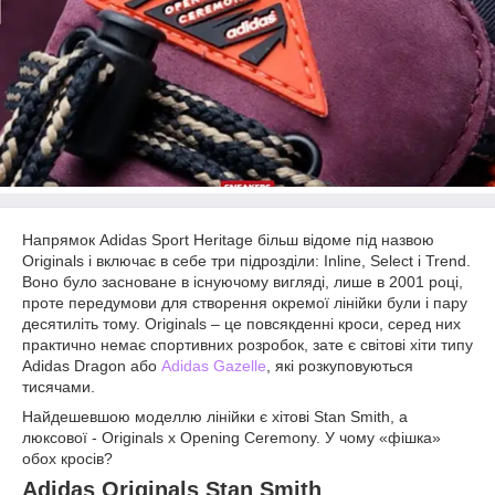
Напрямок Adidas Sport Heritage більш відоме під назвою
Originals і включає в себе три підрозділи: Inline, Select і Trend.
Воно було засноване в існуючому вигляді, лише в 2001 році,
проте передумови для створення окремої лінійки були і пару
десятиліть тому. Originals – це повсякденні кроси, серед них
практично немає спортивних розробок, зате є світові хіти типу
Adidas Dragon або
Adidas Gazelle
, які розкуповуються
тисячами.
Найдешевшою моделлю лінійки є хітові Stan Smith, а
люксової - Originals x Opening Ceremony. У чому «фішка»
обох кросів?
Adidas Originals Stan Smith