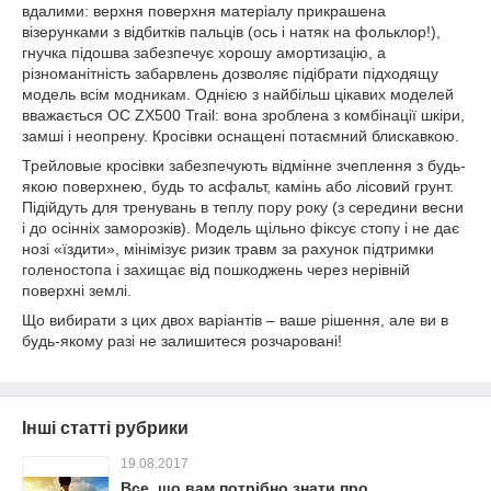
вдалими: верхня поверхня матеріалу прикрашена
візерунками з відбитків пальців (ось і натяк на фольклор!),
гнучка підошва забезпечує хорошу амортизацію, а
різноманітність забарвлень дозволяє підібрати підходящу
модель всім модникам. Однією з найбільш цікавих моделей
вважається OC ZX500 Trail: вона зроблена з комбінації шкіри,
замші і неопрену. Кросівки оснащені потаємний блискавкою.
Трейловые кросівки забезпечують відмінне зчеплення з будь-
якою поверхнею, будь то асфальт, камінь або лісовий грунт.
Підійдуть для тренувань в теплу пору року (з середини весни
і до осінніх заморозків). Модель щільно фіксує стопу і не дає
нозі «їздити», мінімізує ризик травм за рахунок підтримки
голеностопа і захищає від пошкоджень через нерівній
поверхні землі.
Що вибирати з цих двох варіантів – ваше рішення, але ви в
будь-якому разі не залишитеся розчаровані!
Інші статті рубрики
19.08.2017
Все, що вам потрібно знати про