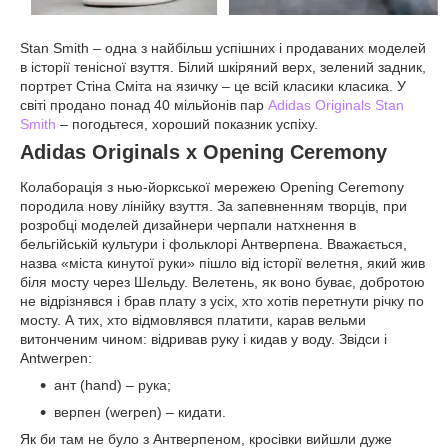
Stan Smith – одна з найбільш успішних і продаваних моделей
в історії тенісної взуття. Білий шкіряний верх, зелений задник,
портрет Стіна Сміта на язичку – це всій класики класика. У
світі продано понад 40 мільйонів пар
Adidas Originals Stan
Smith
– погодьтеся, хороший показник успіху.
Adidas Originals x Opening Ceremony
Колаборація з нью-йоркської мережею Opening Ceremony
породила нову лінійку взуття. За запевненням творців, при
розробці моделей дизайнери черпали натхнення в
бельгійській культури і фольклорі Антверпена. Вважається,
назва «міста кинутої руки» пішло від історії велетня, який жив
біля мосту через Шельду. Велетень, як воно буває, добротою
не відрізнявся і брав плату з усіх, хто хотів перетнути річку по
мосту. А тих, хто відмовлявся платити, карав вельми
витонченим чином: відривав руку і кидав у воду. Звідси і
Antwerpen:
ант (hand) – рука;
верпен (werpen) – кидати.
Як би там не було з Антверпеном, кросівки вийшли дуже