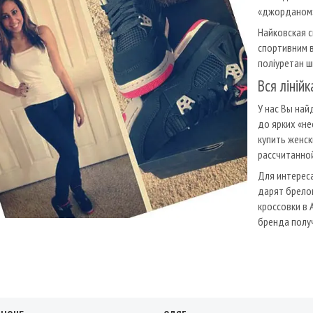
«джорданом»
Найковская с
спортивним в
поліуретан ш
Вся ліній
У нас Вы най
до ярких «не
купить женск
рассчитанной
Для интерес
дарят брелок
кроссовки в 
бренда полу