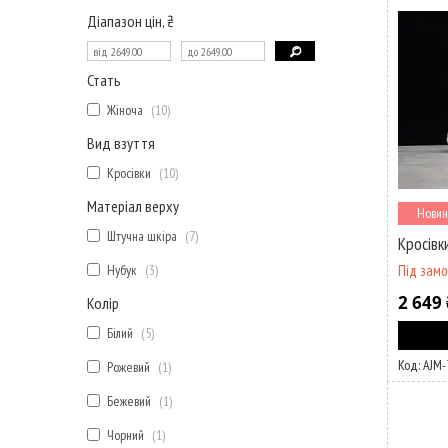
Діапазон цін, ₴
Стать
Жіноча
10
Вид взуття
Кросівки
10
Матеріал верху
Новин
Штучна шкіра
7
Кросівки
Нубук
3
Під зам
2 649 
Колір
Білий
5
AJM-
Рожевий
1
Бежевий
1
Чорний
1