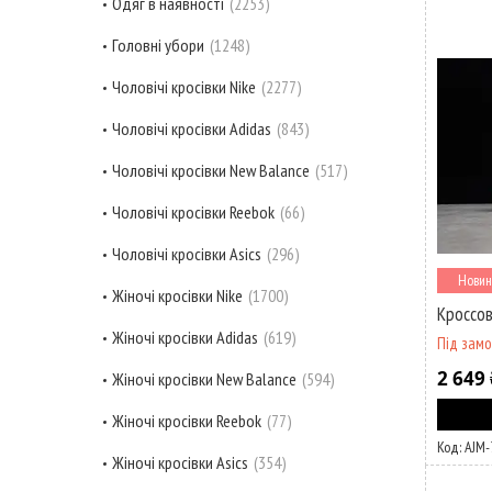
Одяг в наявності
2253
Головні убори
1248
Чоловічі кросівки Nike
2277
Чоловічі кросівки Adidas
843
Чоловічі кросівки New Balance
517
Чоловічі кросівки Reebok
66
Чоловічі кросівки Asics
296
Новин
Жіночі кросівки Nike
1700
Кроссов
Жіночі кросівки Adidas
619
Під зам
2 649 
Жіночі кросівки New Balance
594
Жіночі кросівки Reebok
77
AJM-
Жіночі кросівки Asics
354