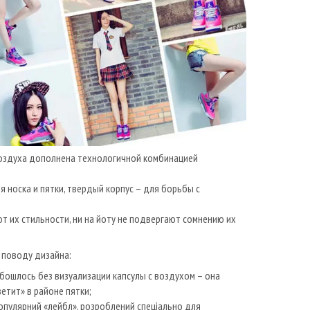
воздуха дополнена технологичной комбинацией
 носка и пятки, твердый корпус – для борьбы с
т их стильности, ни на йоту не подвергают сомнению их
 поводу дизайна:
бошлось без визуализации капсулы с воздухом – она
етит» в районе пятки;
опулярний «лейбл», розроблений спеціально для