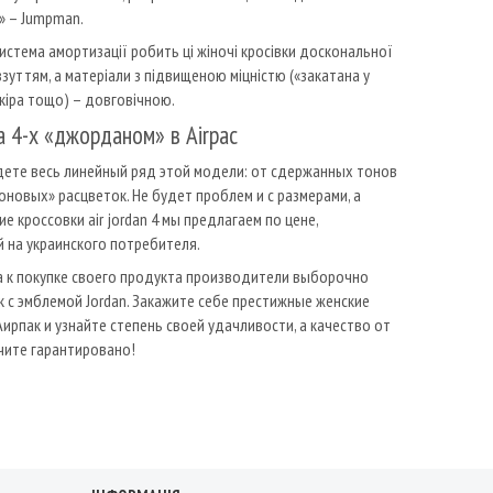
 – Jumpman.
истема амортизації робить ці жіночі кросівки доскональної
зуттям, а матеріали з підвищеною міцністю («закатана у
кіра тощо) – довговічною.
ка 4-х «джорданом» в Airpac
дете весь линейный ряд этой модели: от сдержанных тонов
оновых» расцветок. Не будет проблем и с размерами, а
ие кроссовки air jordan 4 мы предлагаем по цене,
 на украинского потребителя.
а к покупке своего продукта производители выборочно
 с эмблемой Jordan. Закажите себе престижные женские
Аирпак и узнайте степень своей удачливости, а качество от
чите гарантировано!