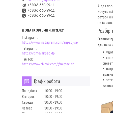
+38063-530-99-11
А для про
+38063-530-99-11
хочуть всі
+38063-530-99-11
ретро» ні
не їх якос
Розбір 
Instagram
Главное п
https://www.instagram.com/airpac_ua/
для всех 
Telegram
удо
https://t.me/airpac_dp
сове
Tik-Tok
синтет
https://www.tiktok.com/@airpac_dp
наде
травм
эсте
Графік роботи
«женск
Понеділок
10:00
19:00
Вівторок
10:00
19:00
Середа
10:00
19:00
Четвер
10:00
19:00