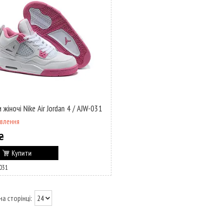
 жіночі Nike Air Jordan 4 / AJW-031
овлення
₴
Купити
031