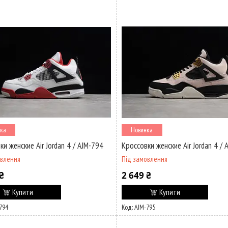
ка
Новинка
ки женские Air Jordan 4 / AJM-794
Кроссовки женские Air Jordan 4 / 
овлення
Під замовлення
₴
2 649 ₴
Купити
Купити
794
AJM-795