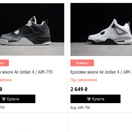
ка
Новинка
 жіночі Air Jordan 4 / AJM-793
Кросівки жіночі Air Jordan 4 / AJM
овлення
Під замовлення
₴
2 649 ₴
Купити
Купити
793
AJM-796