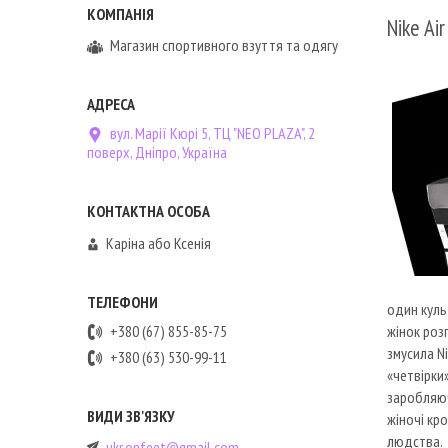
Nike Ai
Магазин спортивного взуття та одягу
вул. Марії Кюрі 5, ТЦ "NEO PLAZA", 2
поверх, Дніпро, Україна
Каріна або Ксенія
один куль
жінок роз
+380 (67) 855-85-75
змусила N
+380 (63) 530-99-11
«четвірки
заробляюч
жіночі кро
людства.
ukr.onfeet@gmail.com