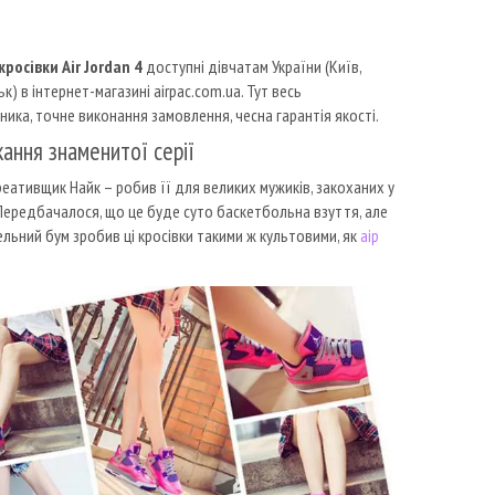
кросівки Air Jordan 4
доступні дівчатам України (Київ,
к) в інтернет-магазині airpac.com.ua. Тут весь
ика, точне виконання замовлення, чесна гарантія якості.
кання знаменитої серії
креативщик Найк – робив її для великих мужиків, закоханих у
Передбачалося, що це буде суто баскетбольна взуття, але
вельний бум зробив ці кросівки такими ж культовими, як
аір