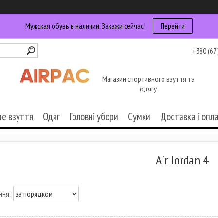
Мужская обувь в наличии. Закажи сейчас!
Перейти
+380 (67
Магазин спортивного взуття та
одягу
че взуття
Одяг
Головні убори
Сумки
Доставка і опл
Air Jordan 4