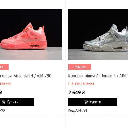
ка
Новинка
 жіночі Air Jordan 4 / AJM-790
Кросівки жіночі Air Jordan 4 / AJM
овлення
Під замовлення
₴
2 649 ₴
Купити
Купити
790
AJM-791