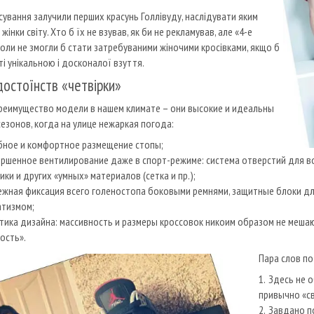
сування залучили перших красунь Голлівуду, наслідувати яким
 жінки світу. Хто б їх не взував, як би не рекламував, але «4-е
коли не змогли б стати затребуваними жіночими кросівками, якщо б
ті унікальною і досконалої взуття.
достоїнств «четвірки»
реимущество модели в нашем климате – они высокие и идеальны
сезонов, когда на улице нежаркая погода:
бное и комфортное размещение стопы;
ршенное вентилирование даже в спорт-режиме: система отверстий для 
ики и других «умных» материалов (сетка и пр.);
жная фиксация всего голеностопа боковыми ремнями, защитные блоки для
атизмом;
тика дизайна: массивность и размеры кроссовок никоим образом не мешаю
ость».
Пара слов по
Здесь не о
привычно «св
Завдано п