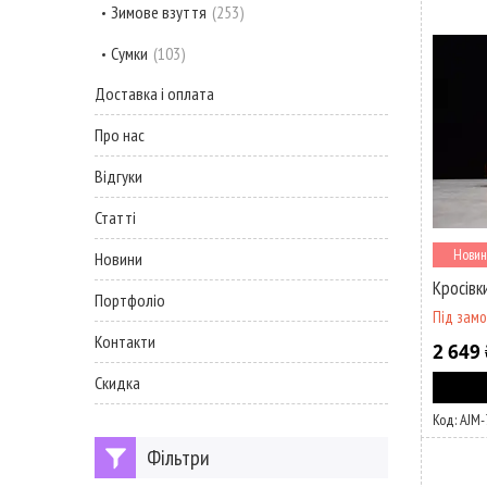
Зимове взуття
253
Сумки
103
Доставка і оплата
Про нас
Відгуки
Статті
Новин
Новини
Кросівки
Портфоліо
Під зам
Контакти
2 649 
Скидка
AJM-
Фільтри