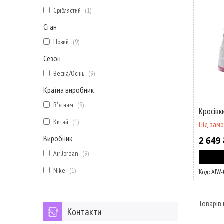
Сріблястий
1
Стан
Новий
9
Сезон
Весна/Осінь
9
Країна виробник
В'єтнам
9
Кросівки
Китай
1
Під зам
Виробник
2 649 
Air Jordan
9
Nike
1
AJW-
Контакти