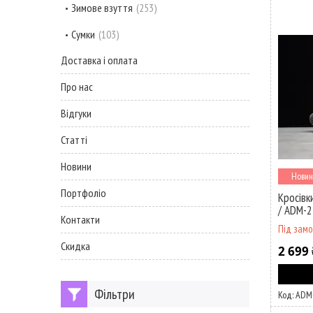
Зимове взуття
253
Сумки
103
Доставка і оплата
Про нас
Відгуки
Статті
Новини
Новин
Портфоліо
Кросівк
/ ADM-
Контакти
Під зам
Скидка
2 699 
Фільтри
ADM