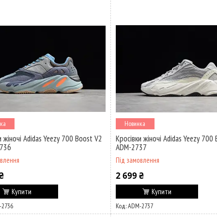
ка
Новинка
и жіночі Adidas Yeezy 700 Boost V2
Кросівки жіночі Adidas Yeezy 700 
2736
ADM-2737
овлення
Під замовлення
₴
2 699 ₴
Купити
Купити
-2736
ADM-2737