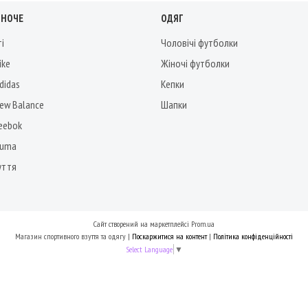
ІНОЧЕ
ОДЯГ
ті
Чоловічі футболки
ike
Жіночі футболки
didas
Кепки
New Balance
Шапки
Reebok
Puma
уття
Сайт створений на маркетплейсі
Prom.ua
Магазин спортивного взуття та одягу |
Поскаржитися на контент
|
Політика конфіденційності
Select Language
▼