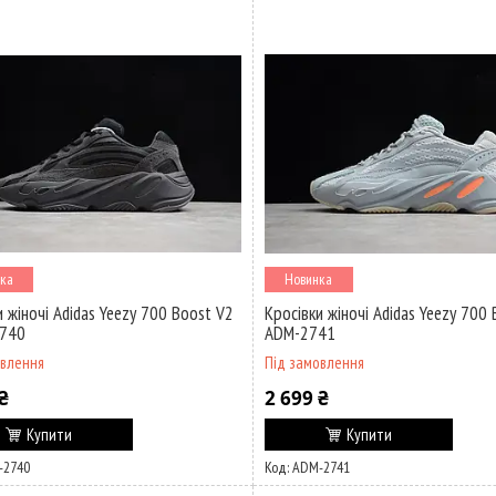
ка
Новинка
и жіночі Adidas Yeezy 700 Boost V2
Кросівки жіночі Adidas Yeezy 700 
2740
ADM-2741
овлення
Під замовлення
₴
2 699 ₴
Купити
Купити
-2740
ADM-2741