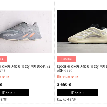
ка
Новинка
и жіночі Adidas Yeezy 700 Boost V2
Кросівки жіночі Adidas Yeezy 700 
2748
ADM-2750
овлення
Під замовлення
₴
3 650 ₴
Купити
Купити
-2748
ADM-2750