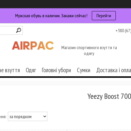
Мужская обувь в наличии. Закажи сейчас!
Перейти
+380 (67
Магазин спортивного взуття та
одягу
че взуття
Одяг
Головні убори
Сумки
Доставка і опл
Yeezy Boost 70