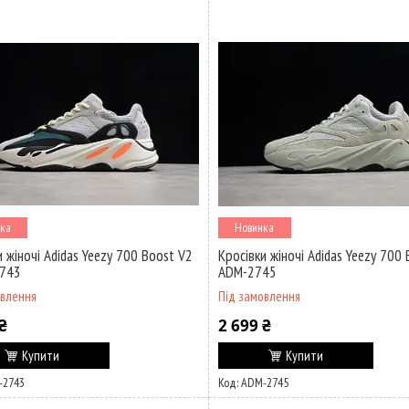
ка
Новинка
и жіночі Adidas Yeezy 700 Boost V2
Кросівки жіночі Adidas Yeezy 700 
2743
ADM-2745
овлення
Під замовлення
₴
2 699 ₴
Купити
Купити
-2743
ADM-2745