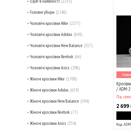
Одяг в наявності
2253
Головні убори
1248
Чоловічі кросівки Nike
2277
Чоловічі кросівки Adidas
843
Чоловічі кросівки New Balance
517
Чоловічі кросівки Reebok
66
Чоловічі кросівки Asics
296
Новин
Жіночі кросівки Nike
1700
Кросівк
/ ADM-
Жіночі кросівки Adidas
619
Під зам
Жіночі кросівки New Balance
594
2 699 
Жіночі кросівки Reebok
77
Жіночі кросівки Asics
354
ADM