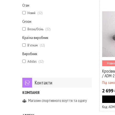
Стан
Новий
12
Сезон
Весна/Осінь
12
Країна виробник
В'єтнам
12
Виробник
Adidas
12
Новин
Кросівк
/ ADM-
Контакти
Під зам
2 699 
Магазин спортивного взуття та одягу
ADM