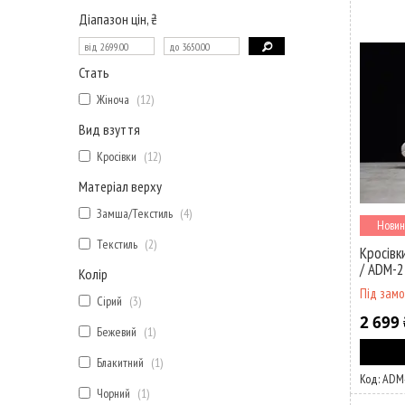
Діапазон цін, ₴
Стать
Жіноча
12
Вид взуття
Кросівки
12
Матеріал верху
Замша/Текстиль
4
Новин
Текстиль
2
Кросівк
/ ADM-
Колір
Під зам
Сірий
3
2 699 
Бежевий
1
Блакитний
1
ADM
Чорний
1