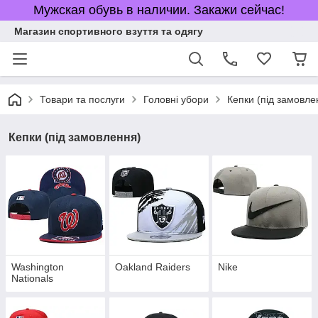
Мужская обувь в наличии. Закажи сейчас!
Магазин спортивного взуття та одягу
Товари та послуги
Головні убори
Кепки (під замовле
Кепки (під замовлення)
Washington
Oakland Raiders
Nike
Nationals