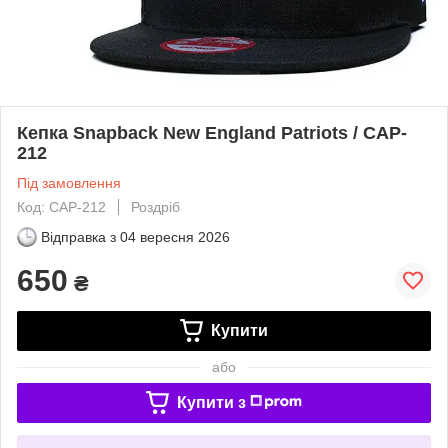
Кепка Snapback New England Patriots / CAP-
212
Під замовлення
Код: CAP-212
Роздріб
Відправка з
04 вересня 2026
650
₴
Купити
або
Купити з