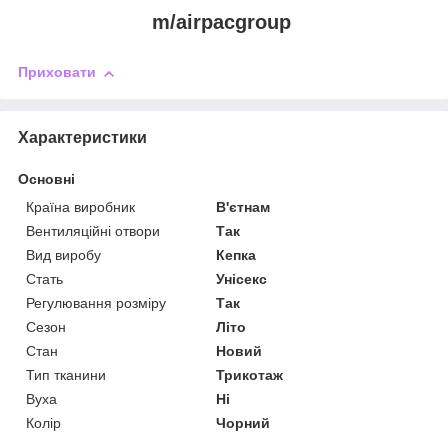
m/airpacgroup
Приховати
Характеристики
Основні
Країна виробник
В'єтнам
Вентиляційні отвори
Так
Вид виробу
Кепка
Стать
Унісекс
Регулювання розміру
Так
Сезон
Літо
Стан
Новий
Тип тканини
Трикотаж
Вуха
Ні
Колір
Чорний