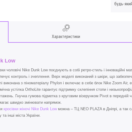
будь-який
Характеристики
k Low
вки чоловічі Nike Dunk Low поєднують в собі ретро-стиль і інноваційні м
печує контроль і зчеплення. Верх моделі виконаний з шкіри, що забезпеч
і виконана з піноматеріалу Phylon і включає в себе блок Nike Zoom Air,
мічна устілка OrthoLite гарантує підтримку склепіння стопи і низькопро
тажень. Гнучка гумова підметка з круговим візерунком Pivot в передній 
агає швидко змінювати напрямок.
ти
кросівки жіночі Nike Dunk Low
можна – ТЦ NEO PLAZA в Дніпрі, а так с
 та інші міста України.