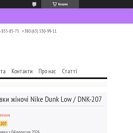
Кошик
) 855-85-75
+380 (63) 530-99-11
ата
Контакти
Про нас
Статті
вки жіночі Nike Dunk Low / DNK-207
влення
-207
авка з 04 вересня 2026