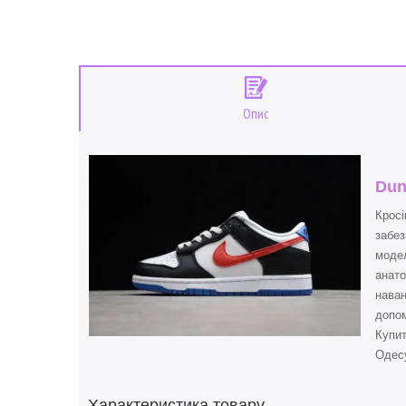
Опис
Dun
Кросі
забез
модел
анато
наван
допом
Купи
Одесу
Характеристика товару