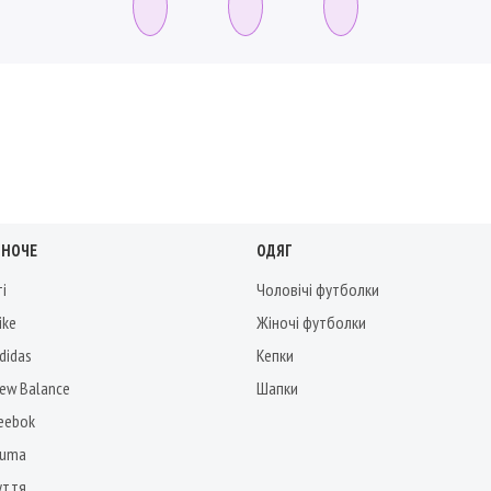
ІНОЧЕ
ОДЯГ
ті
Чоловічі футболки
ike
Жіночі футболки
didas
Кепки
New Balance
Шапки
Reebok
Puma
уття