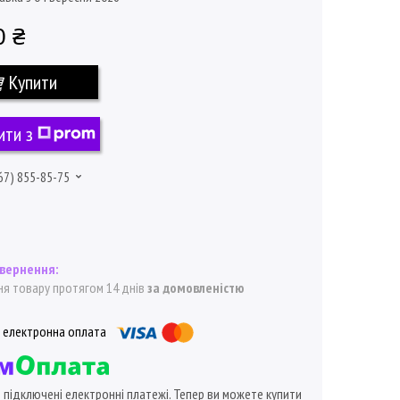
0 ₴
Купити
ити з
67) 855-85-75
я товару протягом 14 днів
за домовленістю
ї підключені електронні платежі. Тепер ви можете купити