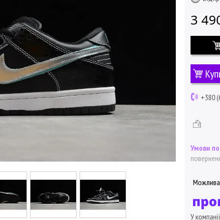
3 49
Куп
+380 (
поверненн
У компані