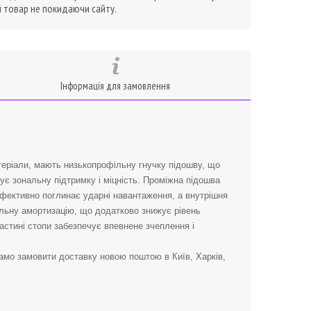
 товар не покидаючи сайту.
Інформація для замовлення
атеріали, мають низькопрофільну гнучку підошву, що
ує зональну підтримку і міцність. Проміжна підошва
 ефективно поглинає ударні навантаження, а внутрішня
фільну амортизацію, що додатково знижує рівень
частині стопи забезпечує впевнене зчеплення і
амо замовити доставку новою поштою в Київ, Харків,