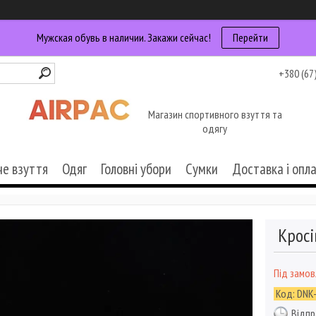
Мужская обувь в наличии. Закажи сейчас!
Перейти
+380 (67
Магазин спортивного взуття та
одягу
че взуття
Одяг
Головні убори
Сумки
Доставка і опл
Кросі
Під замо
Код:
DNK
Відпр