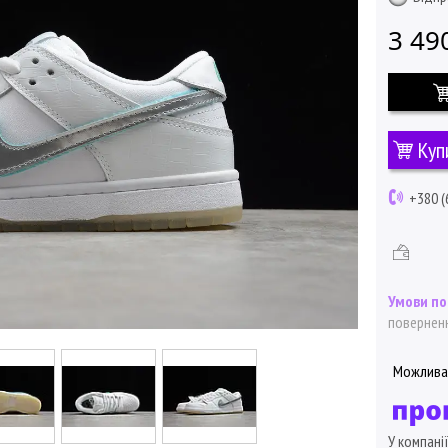
3 49
Куп
+380 (
поверненн
У компані