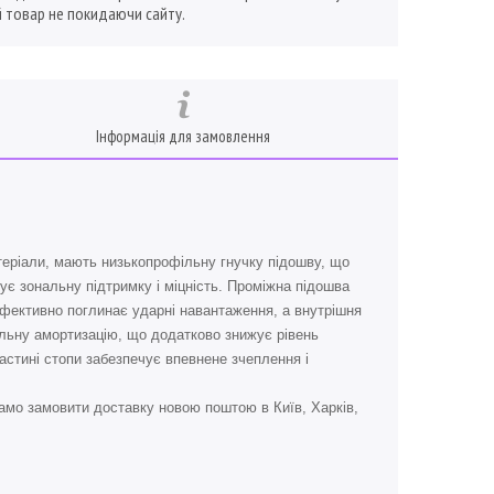
 товар не покидаючи сайту.
Інформація для замовлення
атеріали, мають низькопрофільну гнучку підошву, що
ує зональну підтримку і міцність. Проміжна підошва
 ефективно поглинає ударні навантаження, а внутрішня
фільну амортизацію, що додатково знижує рівень
частині стопи забезпечує впевнене зчеплення і
амо замовити доставку новою поштою в Київ, Харків,