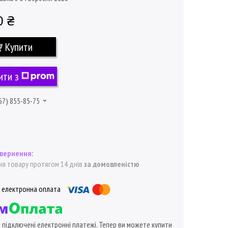
0 ₴
Купити
ити з
67) 855-85-75
я товару протягом 14 днів
за домовленістю
ї підключені електронні платежі. Тепер ви можете купити