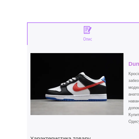
Опис
Dun
Кросі
забез
модел
анато
наван
допом
Купи
Одесу
Характеристика товару