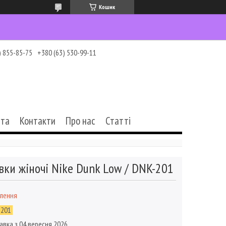
Кошик
) 855-85-75
+380 (63) 530-99-11
ата
Контакти
Про нас
Статті
вки жіночі Nike Dunk Low / DNK-201
влення
-201
авка з 04 вересня 2026