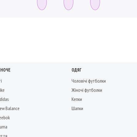
ІНОЧЕ
ОДЯГ
ті
Чоловічі футболки
ike
Жіночі футболки
didas
Кепки
New Balance
Шапки
Reebok
Puma
уття