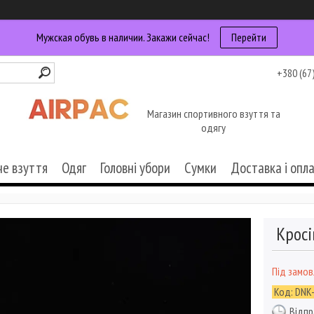
Мужская обувь в наличии. Закажи сейчас!
Перейти
+380 (67
Магазин спортивного взуття та
одягу
че взуття
Одяг
Головні убори
Сумки
Доставка і опл
Кросі
Під замо
Код:
DNK
Відпр