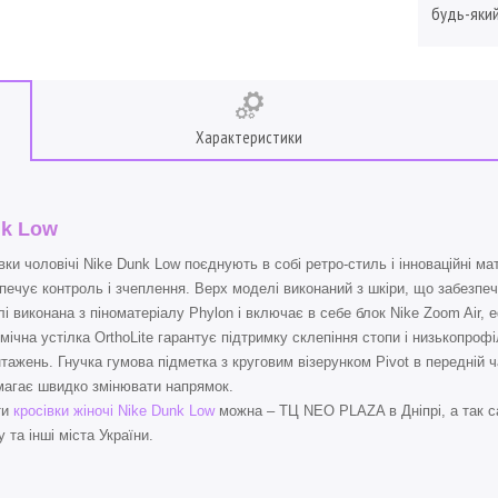
будь-який
Характеристики
k Low
вки чоловічі Nike Dunk Low поєднують в собі ретро-стиль і інноваційні м
печує контроль і зчеплення. Верх моделі виконаний з шкіри, що забезпеч
і виконана з піноматеріалу Phylon і включає в себе блок Nike Zoom Air,
мічна устілка OrthoLite гарантує підтримку склепіння стопи і низькопро
тажень. Гнучка гумова підметка з круговим візерунком Pivot в передній 
агає швидко змінювати напрямок.
ти
кросівки жіночі Nike Dunk Low
можна – ТЦ NEO PLAZA в Дніпрі, а так с
 та інші міста України.