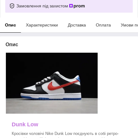
Замовлення під захистом
Опис
Характеристики
Доставка
Оплата
Умови п
Опис
Dunk Low
Кросівки чоловічі Nike Dunk Low поєднують в собі ретро-