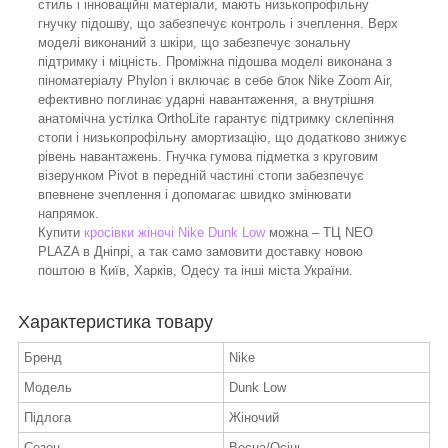
стиль і інноваційні матеріали, мають низькопрофільну
гнучку підошву, що забезпечує контроль і зчеплення. Верх
моделі виконаний з шкіри, що забезпечує зональну
підтримку і міцність. Проміжна підошва моделі виконана з
піноматеріалу Phylon і включає в себе блок Nike Zoom Air,
ефективно поглинає ударні навантаження, а внутрішня
анатомічна устілка OrthoLite гарантує підтримку склепіння
стопи і низькопрофільну амортизацію, що додатково знижує
рівень навантажень. Гнучка гумова підметка з круговим
візерунком Pivot в передній частині стопи забезпечує
впевнене зчеплення і допомагає швидко змінювати
напрямок.
Купити
кросівки жіночі Nike Dunk Low
можна – ТЦ NEO
PLAZA в Дніпрі, а так само замовити доставку новою
поштою в Київ, Харків, Одесу та інші міста України.
Характеристика товару
Бренд
Nike
Модель
Dunk Low
Підлога
Жіночий
Сезон
Весна/Осінь