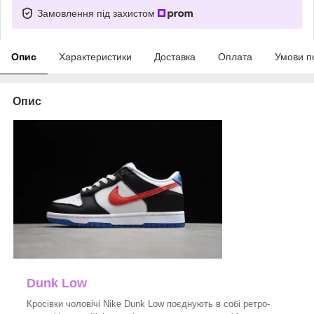
Замовлення під захистом
Опис
Характеристики
Доставка
Оплата
Умови п
Опис
Dunk Low
Кросівки чоловічі Nike Dunk Low поєднують в собі ретро-