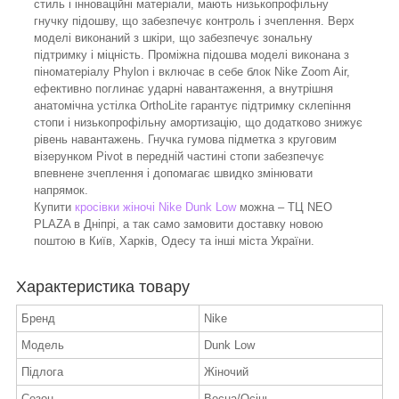
стиль і інноваційні матеріали, мають низькопрофільну
гнучку підошву, що забезпечує контроль і зчеплення. Верх
моделі виконаний з шкіри, що забезпечує зональну
підтримку і міцність. Проміжна підошва моделі виконана з
піноматеріалу Phylon і включає в себе блок Nike Zoom Air,
ефективно поглинає ударні навантаження, а внутрішня
анатомічна устілка OrthoLite гарантує підтримку склепіння
стопи і низькопрофільну амортизацію, що додатково знижує
рівень навантажень. Гнучка гумова підметка з круговим
візерунком Pivot в передній частині стопи забезпечує
впевнене зчеплення і допомагає швидко змінювати
напрямок.
Купити
кросівки жіночі Nike Dunk Low
можна – ТЦ NEO
PLAZA в Дніпрі, а так само замовити доставку новою
поштою в Київ, Харків, Одесу та інші міста України.
Характеристика товару
Бренд
Nike
Модель
Dunk Low
Підлога
Жіночий
Сезон
Весна/Осінь