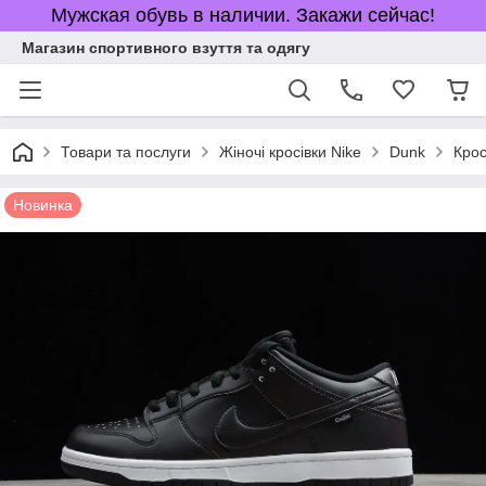
Мужская обувь в наличии. Закажи сейчас!
Магазин спортивного взуття та одягу
Товари та послуги
Жіночі кросівки Nike
Dunk
Крос
Новинка