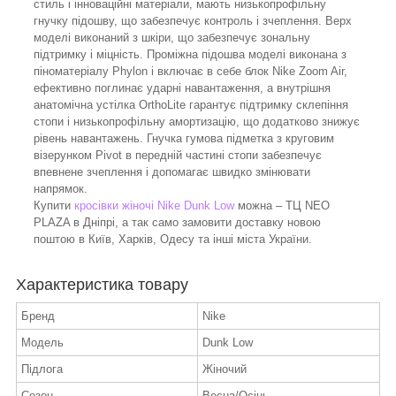
стиль і інноваційні матеріали, мають низькопрофільну
гнучку підошву, що забезпечує контроль і зчеплення. Верх
моделі виконаний з шкіри, що забезпечує зональну
підтримку і міцність. Проміжна підошва моделі виконана з
піноматеріалу Phylon і включає в себе блок Nike Zoom Air,
ефективно поглинає ударні навантаження, а внутрішня
анатомічна устілка OrthoLite гарантує підтримку склепіння
стопи і низькопрофільну амортизацію, що додатково знижує
рівень навантажень. Гнучка гумова підметка з круговим
візерунком Pivot в передній частині стопи забезпечує
впевнене зчеплення і допомагає швидко змінювати
напрямок.
Купити
кросівки жіночі Nike Dunk Low
можна – ТЦ NEO
PLAZA в Дніпрі, а так само замовити доставку новою
поштою в Київ, Харків, Одесу та інші міста України.
Характеристика товару
Бренд
Nike
Модель
Dunk Low
Підлога
Жіночий
Сезон
Весна/Осінь