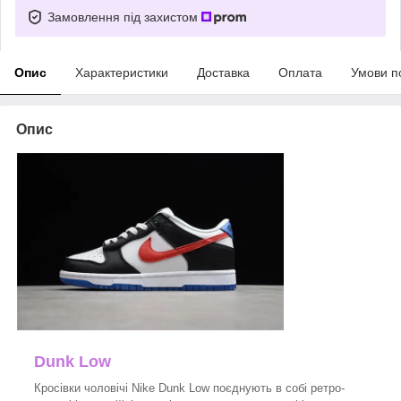
Замовлення під захистом
Опис
Характеристики
Доставка
Оплата
Умови п
Опис
Dunk Low
Кросівки чоловічі Nike Dunk Low поєднують в собі ретро-