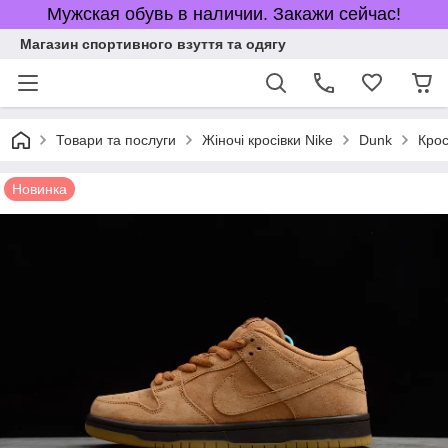
Мужская обувь в наличии. Закажи сейчас!
Магазин спортивного взуття та одягу
Товари та послуги
Жіночі кросівки Nike
Dunk
Крос
Новинка