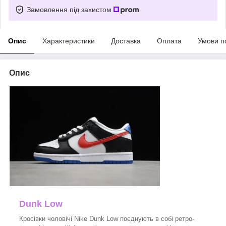
Замовлення під захистом
Опис
Характеристики
Доставка
Оплата
Умови п
Опис
Dunk Low
Кросівки чоловічі Nike Dunk Low поєднують в собі ретро-