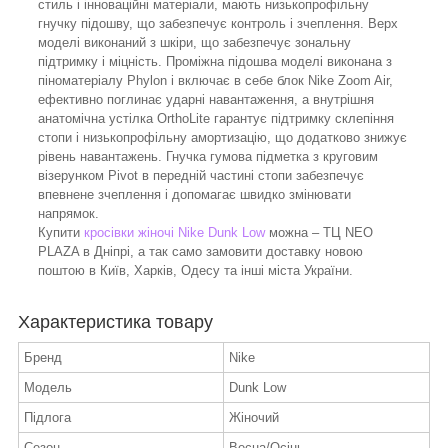
стиль і інноваційні матеріали, мають низькопрофільну
гнучку підошву, що забезпечує контроль і зчеплення. Верх
моделі виконаний з шкіри, що забезпечує зональну
підтримку і міцність. Проміжна підошва моделі виконана з
піноматеріалу Phylon і включає в себе блок Nike Zoom Air,
ефективно поглинає ударні навантаження, а внутрішня
анатомічна устілка OrthoLite гарантує підтримку склепіння
стопи і низькопрофільну амортизацію, що додатково знижує
рівень навантажень. Гнучка гумова підметка з круговим
візерунком Pivot в передній частині стопи забезпечує
впевнене зчеплення і допомагає швидко змінювати
напрямок.
Купити
кросівки жіночі Nike Dunk Low
можна – ТЦ NEO
PLAZA в Дніпрі, а так само замовити доставку новою
поштою в Київ, Харків, Одесу та інші міста України.
Характеристика товару
Бренд
Nike
Модель
Dunk Low
Підлога
Жіночий
Сезон
Весна/Осінь