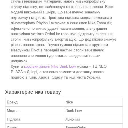
стиль і інноваційні матеріали, мають низькопрофільну
гнучку підошву, що забезпечує контроль і зчеплення. Верх
моделі виконаний з шкіри, що забезпечує зональну
підтримку і міцність. Проміжна підошва моделі виконана з
піноматеріалу Phylon і включає в себе блок Nike Zoom Air,
ефективно поглинає ударні навантаження, а внутрішня
анатомічна устілка OrthoLite гарантує підтримку склепіння
стопи і низькопрофільну амортизацію, що додатково знижує
рівень навантажень. Гнучка гумова підметка з круговим
візерунком Pivot в передній частині стопи забезпечує
впевнене зчеплення і допомагає швидко змінювати
напрямок.
Купити
кросівки жіночі Nike Dunk Low
можна – ТЦ NEO
PLAZA в Дніпрі, а так само замовити доставку новою
поштою в Київ, Харків, Одесу та інші міста України.
Характеристика товару
Бренд
Nike
Модель
Dunk Low
Підлога
Жіночий
Сезон
Весна/Осінь