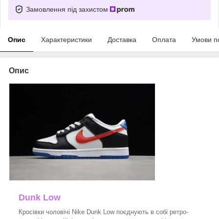
Замовлення під захистом
Опис
Характеристики
Доставка
Оплата
Умови п
Опис
Dunk Low
Кросівки чоловічі Nike Dunk Low поєднують в собі ретро-