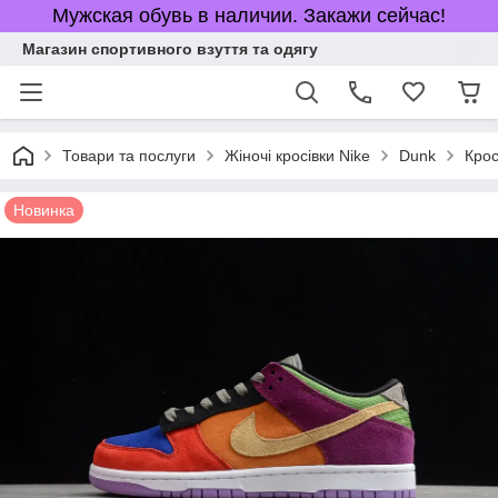
Мужская обувь в наличии. Закажи сейчас!
Магазин спортивного взуття та одягу
Товари та послуги
Жіночі кросівки Nike
Dunk
Крос
Новинка