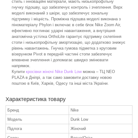
стиль і інноваційні матеріали, мають низькопрофільну
гнучку підошву, що забезпечує контроль і зчеплення. Верх
моделі виконаний з шкіри, що забезпечує зональну
підтримку і міцність. Проміжна підошва моделі виконана з
піноматеріалу Phylon і включає в себе блок Nike Zoom Air,
ефективно поглинає ударні навантаження, а внутрішня
анатомічна устілка OrthoLite гарантує підтримку склепіння
стопи і низькопрофільну амортизацію, що додатково знижує
рівень навантажень. Гнучка гумова підметка з круговим
візерунком Pivot в передній частині стопи забезпечує
впевнене зчеплення і допомагає швидко змінювати
напрямок.
Купити
кросівки жіночі Nike Dunk Low
можна – ТЦ NEO
PLAZA в Дніпрі, а так само замовити доставку новою
поштою в Київ, Харків, Одесу та інші міста України.
Характеристика товару
Бренд
Nike
Модель
Dunk Low
Підлога
Жіночий
Сезон
Весна/Осінь