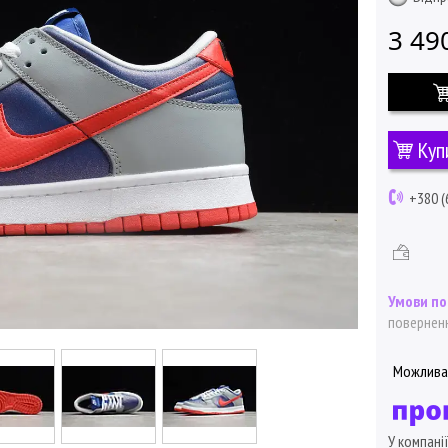
3 49
Куп
+380 (
поверненн
У компані