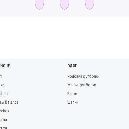
ІНОЧЕ
ОДЯГ
ті
Чоловічі футболки
ike
Жіночі футболки
didas
Кепки
New Balance
Шапки
Reebok
Puma
уття