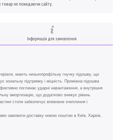
 товар не покидаючи сайту.
Інформація для замовлення
атеріали, мають низькопрофільну гнучку підошву, що
ує зональну підтримку і міцність. Проміжна підошва
 ефективно поглинає ударні навантаження, а внутрішня
фільну амортизацію, що додатково знижує рівень
частині стопи забезпечує впевнене зчеплення і
амо замовити доставку новою поштою в Київ, Харків,