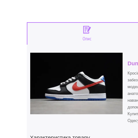
Опис
Dun
Кросі
забез
модел
анато
наван
допом
Купи
Одесу
Характеристика товару