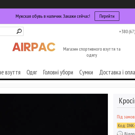
Мужская обувь в наличии. Закажи сейчас!
Перейти
+380 (67
Магазин спортивного взуття та
одягу
че взуття
Одяг
Головні убори
Сумки
Доставка і опл
Кросі
Під замо
Код:
DNK
Відпр