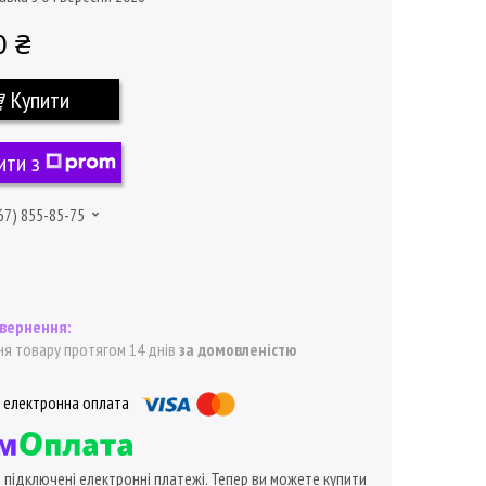
0 ₴
Купити
ити з
67) 855-85-75
я товару протягом 14 днів
за домовленістю
ї підключені електронні платежі. Тепер ви можете купити