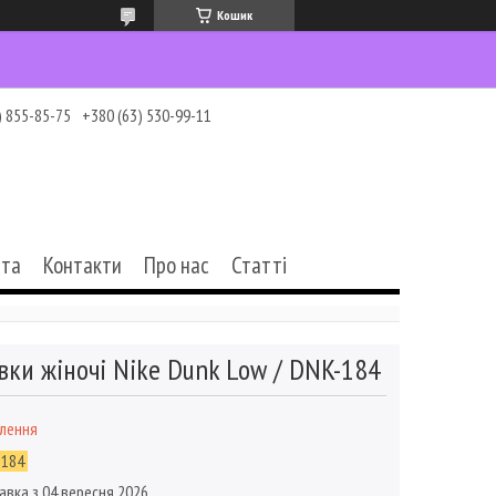
Кошик
) 855-85-75
+380 (63) 530-99-11
ата
Контакти
Про нас
Статті
вки жіночі Nike Dunk Low / DNK-184
влення
-184
авка з 04 вересня 2026