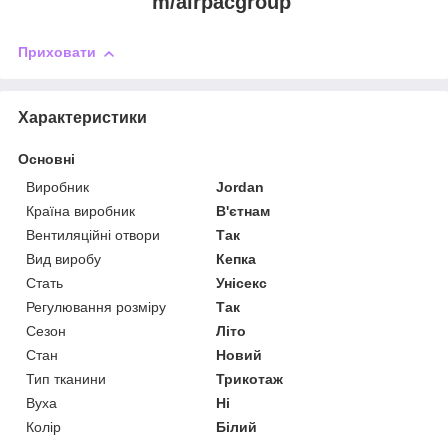
m/airpacgroup
Приховати
Характеристики
Основні
Виробник
Jordan
Країна виробник
В'єтнам
Вентиляційні отвори
Так
Вид виробу
Кепка
Стать
Унісекс
Регулювання розміру
Так
Сезон
Літо
Стан
Новий
Тип тканини
Трикотаж
Вуха
Ні
Колір
Білий