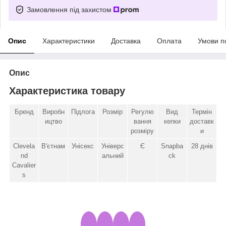
Замовлення під захистом
Опис
Характеристики
Доставка
Оплата
Умови п
Опис
Характеристика товару
Бренд
Виробн
Підлога
Розмір
Регулю
Вид
Термін
ицтво
вання
кепки
доставк
розміру
и
Clevela
В'єтнам
Унісекс
Універс
Є
Snapba
28 днів
nd
альний
ck
Cavalier
s