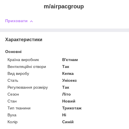
m/airpacgroup
Приховати
Характеристики
Основні
Країна виробник
В'єтнам
Вентиляційні отвори
Так
Вид виробу
Кепка
Стать
Унісекс
Регулювання розміру
Так
Сезон
Літо
Стан
Новий
Тип тканини
Трикотаж
Вуха
Ні
Колір
Синій