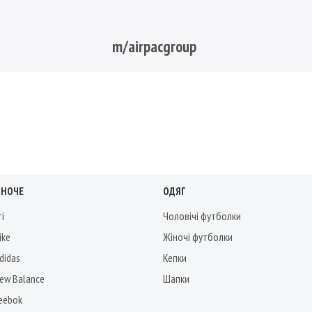
m/airpacgroup
ІНОЧЕ
ОДЯГ
ті
Чоловічі футболки
ike
Жіночі футболки
didas
Кепки
New Balance
Шапки
Reebok