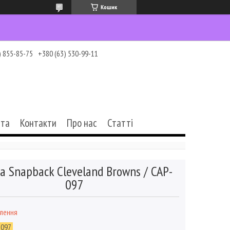
Кошик
) 855-85-75
+380 (63) 530-99-11
ата
Контакти
Про нас
Статті
а Snapback Cleveland Browns / CAP-
097
влення
-097