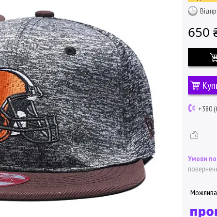
Відпр
650 
Куп
+380 (
поверненн