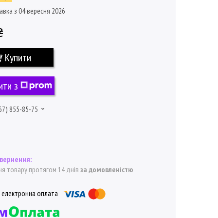
авка з 04 вересня 2026
₴
Купити
ити з
67) 855-85-75
я товару протягом 14 днів
за домовленістю