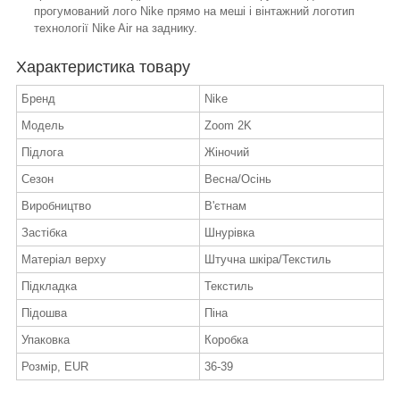
прогумований лого Nike прямо на меші і вінтажний логотип
технології Nike Air на заднику.
Характеристика товару
Бренд
Nike
Модель
Zoom 2K
Підлога
Жіночий
Сезон
Весна/Осінь
Виробництво
В'єтнам
Застібка
Шнурівка
Матеріал верху
Штучна шкіра/Текстиль
Підкладка
Текстиль
Підошва
Піна
Упаковка
Коробка
Розмір, EUR
36-39