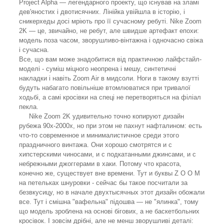
Project Alpha — легендарного проекту, що існував на зламі
дев'яностих і двотисячних. Лінійка увійшла в історію, і
сникерхеды досі мріють про її сучасному ребуті. Nike Zoom
2K — це, звичайно, не ребут, але швидше артефакт епохи:
модель поза часом, зворушливо-вінтажна і одночасно свіжа
і сучасна.
Все, що вам може знадобитися від практичною лайфстайл-
моделі - суміш міцного неопрена і мешу, синтетичні
накладки і навіть Zoom Air в мидсоли. Ноги в такому взутті
будуть набагато повільніше втомлюватися при тривалої
ходьбі, а самі кросівки на спеці не перетворяться на філіал
пекла.
Nike Zoom 2K удивительно точно копируют дизайн
рубежа 90х-2000х, но при этом не пахнут нафталином: есть
что-то современное и минималистичное среди этого
праздничного винтажа. Они хорошо смотрятся и с
хипстерскими чиносами, и с подкатанными джинсами, и с
небрежными джоггерами в хаки. Потому что красота,
конечно же, существует вне времени. Тут и буквы Z O O M
на петельках шнуровки - сейчас бы такое посчитали за
безвкусицу, но в начале двухтысячных этот дизайн обожали
все. Тут і смішна "вафельна" підошва — не "ялинка", тому
що модель зроблена на основі бігових, а не баскетбольних
кросівок. І зовсім дрібні, але не менш зворушливі деталі: