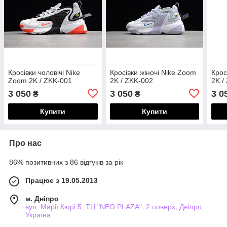
Кросівки чоловічі Nike
Кросівки жіночі Nike Zoom
Крос
Zoom 2K / ZKK-001
2K / ZKK-002
2K /
3 050
3 050
3 0
₴
₴
Купити
Купити
Про нас
86% позитивних з 86 відгуків за рік
Працює з 19.05.2013
м. Дніпро
вул. Марії Кюрі 5, ТЦ "NEO PLAZA", 2 поверх, Дніпро,
Україна