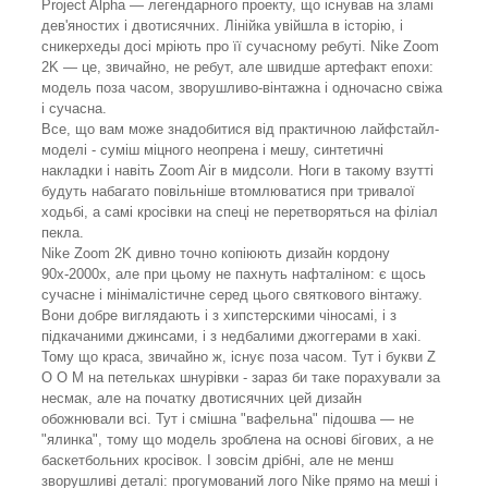
Project Alpha — легендарного проекту, що існував на зламі
дев'яностих і двотисячних. Лінійка увійшла в історію, і
сникерхеды досі мріють про її сучасному ребуті. Nike Zoom
2K — це, звичайно, не ребут, але швидше артефакт епохи:
модель поза часом, зворушливо-вінтажна і одночасно свіжа
і сучасна.
Все, що вам може знадобитися від практичною лайфстайл-
моделі - суміш міцного неопрена і мешу, синтетичні
накладки і навіть Zoom Air в мидсоли. Ноги в такому взутті
будуть набагато повільніше втомлюватися при тривалої
ходьбі, а самі кросівки на спеці не перетворяться на філіал
пекла.
Nike Zoom 2K дивно точно копіюють дизайн кордону
90х-2000х, але при цьому не пахнуть нафталіном: є щось
сучасне і мінімалістичне серед цього святкового вінтажу.
Вони добре виглядають і з хипстерскими чіносамі, і з
підкачаними джинсами, і з недбалими джоггерами в хакі.
Тому що краса, звичайно ж, існує поза часом. Тут і букви Z
O O M на петельках шнурівки - зараз би таке порахували за
несмак, але на початку двотисячних цей дизайн
обожнювали всі. Тут і смішна "вафельна" підошва — не
"ялинка", тому що модель зроблена на основі бігових, а не
баскетбольних кросівок. І зовсім дрібні, але не менш
зворушливі деталі: прогумований лого Nike прямо на меші і