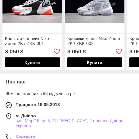
Кросівки чоловічі Nike
Кросівки жіночі Nike Zoom
Крос
Zoom 2K / ZKK-001
2K / ZKK-002
2K /
3 050
3 050
3 0
₴
₴
Купити
Купити
Про нас
86% позитивних з 86 відгуків за рік
Працює з 19.05.2013
м. Дніпро
вул. Марії Кюрі 5, ТЦ "NEO PLAZA", 2 поверх, Дніпро,
Україна
Контакти