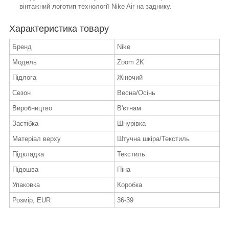
вінтажний логотип технології Nike Air на заднику.
Характеристика товару
Бренд
Nike
Модель
Zoom 2K
Підлога
Жіночий
Сезон
Весна/Осінь
Виробництво
В'єтнам
Застібка
Шнурівка
Матеріал верху
Штучна шкіра/Текстиль
Підкладка
Текстиль
Підошва
Піна
Упаковка
Коробка
Розмір, EUR
36-39