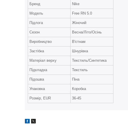
Бренд
Nike
Модель
Free RN 5.0
Підлога
Жіночий
Сезон
Весна/Літо/Осінь
Виробництво
В'єтнам
Застібка
Шнурівка
Матеріал верху
Текстиль/Синтетика
Підкладка
Текстиль
Підошва
Піна
Упаковка
Коробка
Розмір, EUR
36-45