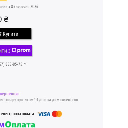
авка з 03 вересня 2026
0 ₴
Купити
ити з
67) 855-85-75
я товару протягом 14 днів
за домовленістю