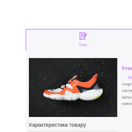
Опис
Fre
Ni
спорт
систе
щільн
кожно
Характеристика товару