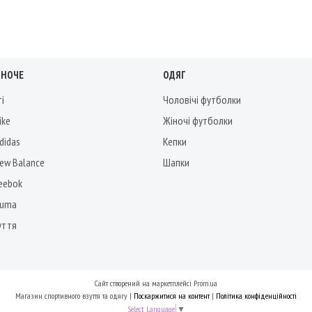
ІНОЧЕ
ОДЯГ
ті
Чоловічі футболки
ike
Жіночі футболки
didas
Кепки
New Balance
Шапки
Reebok
Puma
уття
Сайт створений на маркетплейсі
Prom.ua
Магазин спортивного взуття та одягу |
Поскаржитися на контент
|
Політика конфіденційності
Select Language
▼