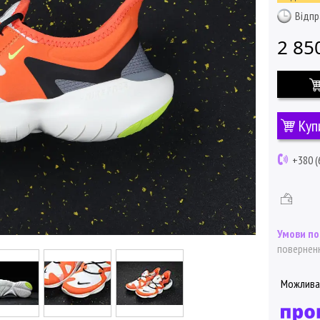
Відпр
2 85
Куп
+380 (
поверненн