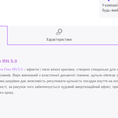
У компані
будь-який
Характеристики
e RN 5.0
ke Free RN 5.0
– ефектні і легкі жіночі кросівки, створені спеціально для
сменів. Верх виконаний з еластичної дихаючої тканини, щільно облягає с
ма шнурівки дає можливість регулювати щільність посадки взуття на ноз
ості, за рахунок чого забезпечується чудовий амортизаційний ефект, пр
го кроку.