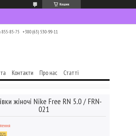
Кошик
) 855-85-75
+380 (63) 530-99-11
ата
Контакти
Про нас
Статті
івки жіночі Nike Free RN 5.0 / FRN-
021
влення
021