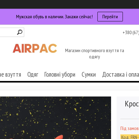
Мужская обувь в наличии. Закажи сейчас!
Перейти
+380 (67
Магазин спортивного взуття та
одягу
че взуття
Одяг
Головні убори
Сумки
Доставка і опл
Крос
Під замо
Код:
FRN-