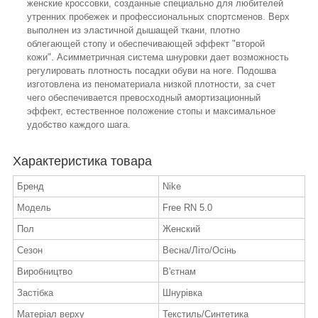
женские кроссовки, созданные специально для любителей
утренних пробежек и профессиональных спортсменов. Верх
выполнен из эластичной дышащей ткани, плотно
облегающей стопу и обеспечивающей эффект "второй
кожи". Асимметричная система шнуровки дает возможность
регулировать плотность посадки обуви на ноге. Подошва
изготовлена из пеноматериала низкой плотности, за счет
чего обеспечивается превосходный амортизационный
эффект, естественное положение стопы и максимальное
удобство каждого шага.
Характеристика товара
Бренд
Nike
Модель
Free RN 5.0
Пол
Женский
Сезон
Весна/Літо/Осінь
Виробництво
В'єтнам
Застібка
Шнурівка
Матеріал верху
Текстиль/Синтетика