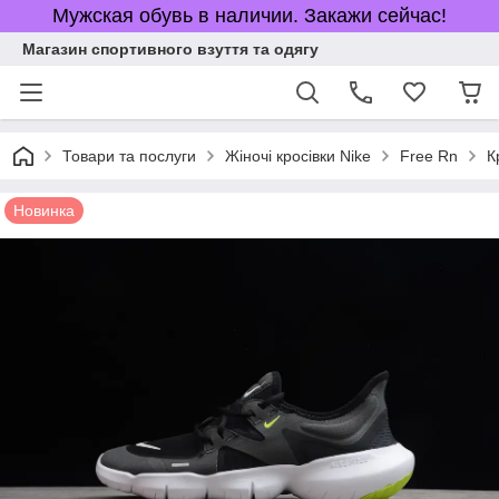
Мужская обувь в наличии. Закажи сейчас!
Магазин спортивного взуття та одягу
Товари та послуги
Жіночі кросівки Nike
Free Rn
К
Новинка