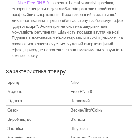
Nike Free RN 5.0
– ефектні і легкі чоловічі кросівки,
створені спеціально для любителів ранкових пробіжок і
професійних спортсменів. Верх виконаний з еластичної
дихаючої тканини, щільно облягає стопу і забезпечує ефект
"другої шкіри". Асиметрична система шнурівки дає
можливість регулювати щільність посадки взуття на нозі.
Підошва виготовлена з піноматеріалу низької щільності, за
рахунок чого забезпечується чудовий амортизаційний
ефект, природне положення стопи і максимальну зручність
кожного кроку.
Характеристика товару
Бренд
Nike
Модель
Free RN 5.0
Підлога
Чоловічий
Сезон
Весна/Літо/Осінь
Виробництво
В'єтнам
Застібка
Шнурівка
Матеріал верху
Текстиль/Синтетика