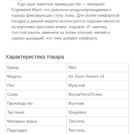
Еще одно заметное преимущество — материал
Engineered Mesh: это довольно воздухопроницаемая и
хорошо фиксирующая стопу ткань. Для более комфортной
посадки в данной модели используются подушки мягкости
на воротнике кроссовка вокруг лодыжки. И, наконец,
толстый язычок заменили на более плоский, мягкий и
хорошо дышащий, что тоже добавит комфорта.
Характеристика товара
Бренд
Nike
Модель
Air Zoom Vomero 14
Пол
Мужской
Сезон
Весна/Лето/Осень
Производство
Вьетнам
Застежка
Шнуровка
Материал верха
Текстиль
Подкладка
Текстиль