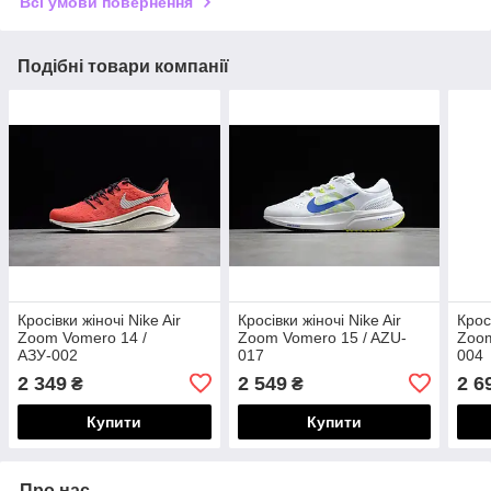
Всі умови повернення
Подібні товари компанії
Кросівки жіночі Nike Air
Кросівки жіночі Nike Air
Крос
Zoom Vomero 14 /
Zoom Vomero 15 / AZU-
Zoom
АЗУ-002
017
004
2 349
2 549
2 6
₴
₴
Купити
Купити
Про нас