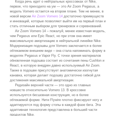
Когда речь идет о нейтральных кроссовках от Nike,
первое, что приходило на ум — это Air Zoom Pegasus, а
модель Vomero остается на втором плане. Тем не менее, в
новой версии
Air Zoom Vomero 14
достаточно преимуществ
и инноваций, которые позволяют выйти им на первый план и
стать отличным выбором для тренировок и соревнований.
Air Zoom Vomero 14 – пожалуй, менее известная модель,
чем Pegasus или Epic React, но при этом она имеет
максимальную амортизацию в нейтральной линейке Nike.
Модернизация подошвы для Vomero заключается в более
обтекаемом внешнем виде – она стала напоминать форму в
моделях Pegasus и Vapor Fly. С точки зрения материалов
обновленная подошва состоит из сочетания пены Cushlon и
React, в которую внедрен давно используемый Air Zoom.
Также в подошве присутствует анатомически изогнутая
канавка, которая делает подошву достаточно гибкой для
достижения максимальной амортизации.
Редизайн верхней части — это одно из главных
новшеств относительно Vomero 13. В кроссовке
используется бесшовная конструкция, но в более
обтекаемой форме. Нити Flywire плотно фиксируют ногу и
адаптируются под форму стопы в каждой фазе бега. Эта
адаптивная технология представлена в большей части
продуктов Nike.