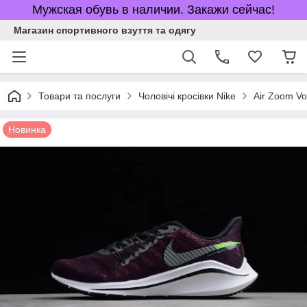
Мужская обувь в наличии. Закажи сейчас!
Магазин спортивного взуття та одягу
Товари та послуги
Чоловічі кросівки Nike
Air Zoom V
Новинка