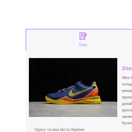
Опис
Zoo
Nike 
склад
викор
пружи
дизай
кросі
зможе
Купи
Одесу та інші міста України.