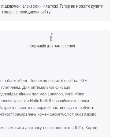
ї підключені електронні платежі. Тепер ви можете купити
 товар не покидаючи сайту.
Інформація для замовлення
ато в баскетболі. Поверхня восьмої серії на 90%
 плетінням. Для оптимальної фіксації
дповідає пінний полімер Lunarlon, який м'яко
оловічі кросівки Найк Кобі 8 приваблюють своїм
страктні принти на верхній частині взуття роблять
анітності забарвлень кожен баскетболіст обов'язково
мо замовити доставку новою поштою в Київ, Харків,