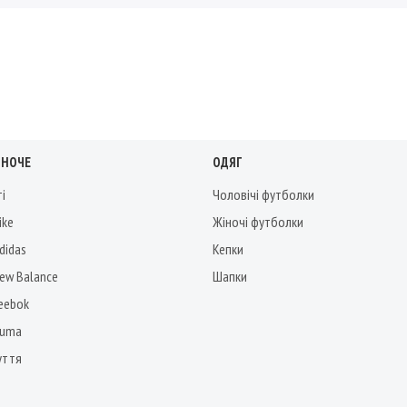
ІНОЧЕ
ОДЯГ
ті
Чоловічі футболки
ike
Жіночі футболки
didas
Кепки
New Balance
Шапки
Reebok
Puma
уття