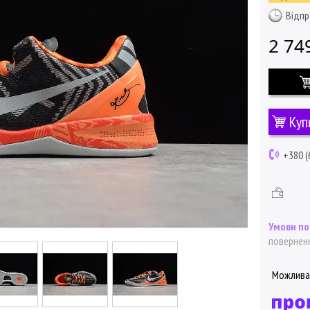
Відпр
2 74
Куп
+380 (
поверненн