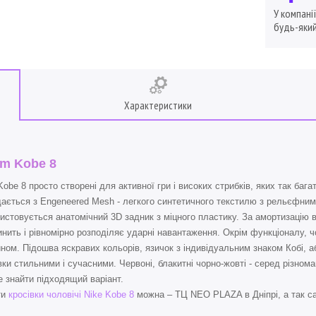
У компані
будь-який
Характеристики
m Kobe 8
Kobe 8 просто створені для активної гри і високих стрибків, яких так баг
ається з Engeneered Mesh - легкого синтетичного текстилю з рельєфним
истовується анатомічний 3D задник з міцного пластику. За амортизацію ві
нить і рівномірно розподіляє ударні навантаження. Окрім функціоналу, ч
ном. Підошва яскравих кольорів, язичок з індивідуальним знаком Кобі, аб
вки стильними і сучасними. Червоні, блакитні чорно-жовті - серед різном
 знайти підходящий варіант.
ти
кросівки чоловічі Nike Kobe 8
можна – ТЦ NEO PLAZA в Дніпрі, а так са