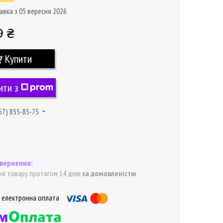
авка з 05 вересня 2026
9 ₴
Купити
ити з
67) 855-85-75
я товару протягом 14 днів
за домовленістю