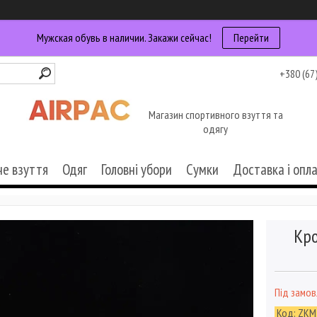
Мужская обувь в наличии. Закажи сейчас!
Перейти
+380 (67
Магазин спортивного взуття та
одягу
че взуття
Одяг
Головні убори
Сумки
Доставка і опл
Кро
Під замо
Код:
ZKM