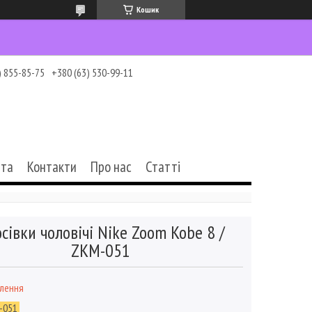
Кошик
) 855-85-75
+380 (63) 530-99-11
ата
Контакти
Про нас
Статті
сівки чоловічі Nike Zoom Kobe 8 /
ZKM-051
влення
-051