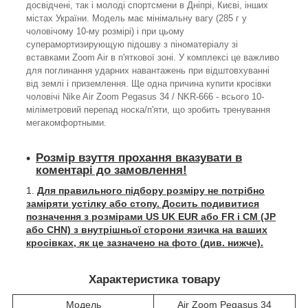
досвідчені, так і молоді спортсмени в Дніпрі, Києві, інших
містах України. Модель має мінімальну вагу (285 г у
чоловічому 10-му розмірі) і при цьому
суперамортизирующую підошву з піноматеріалу зі
вставками Zoom Air в п'яткової зоні. У комплексі це важливо
для поглинання ударних навантажень при відштовхуванні
від землі і приземлення. Ще одна причина купити кросівки
чоловічі Nike Air Zoom Pegasus 34 / NKR-666 - всього 10-
міліметровий перепад носка/п'яти, що зробить тренування
мегакомфортными.
Розмір взуття прохання вказувати в
коментарі до замовлення!
Для правильного підбору розміру не потрібно
заміряти устілку або стопу. Досить подивитися
позначення з розмірами US UK EUR або FR і СМ (JP
або CHN) з внутрішньої сторони язичка на ваших
кросівках, як це зазначено на фото (див. нижче).
Характеристика товару
Модель
Air Zoom Pegasus 34