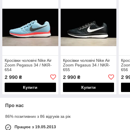
Кросівки чоловічі Nike Air
Кросівки чоловічі Nike Air
Крос
Zoom Pegasus 34 / NKR-
Zoom Pegasus 34 / NKR-
Zoom
654
655
656
2 990
2 990
2 9
₴
₴
Купити
Купити
Про нас
86% позитивних з 86 відгуків за рік
Працює з 19.05.2013