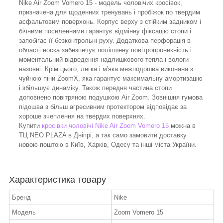
Nike Air Zoom Vomero 15 - модель чоловічих кросівок,
призначена для щоденних тренувань і пробіжок по твердим
асфальтовим поверхонь. Корпус верху з стійким задником і
бічними посиленнями гарантує відмінну фіксацію стопи і
запобігає її безконтрольні руху. Додаткова перфорація в
області носка забезпечує поліпшену повітропроникність і
моментальний відведення надлишкового тепла і вологи
назовні. Крім цього, легка і м'яка межподошва виконана з
чуйною піни ZoomX, яка гарантує максимальну амортизацію
і збільшує динаміку. Також передня частина стопи
доповнено повітряною подушкою Air Zoom. Зовнішня гумова
підошва з більш агресивним протектором відповідає за
хороше зчеплення на твердих поверхнях.
Купити
кросівки чоловічі Nike Air Zoom Vomero 15
можна в
ТЦ NEO PLAZA в Дніпрі, а так само замовити доставку
новою поштою в Київ, Харків, Одесу та інші міста України.
Характеристика товару
Бренд
Nike
Модель
Zoom Vomero 15