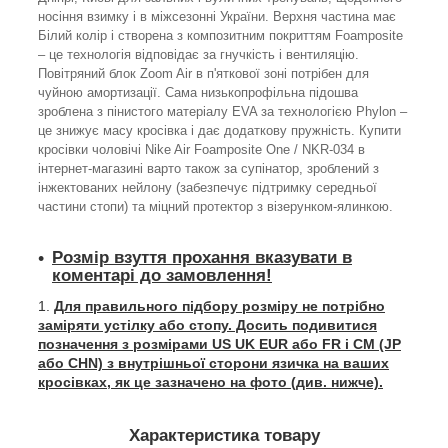
носіння взимку і в міжсезонні України. Верхня частина має
Білий колір і створена з композитним покриттям Foamposite
– це технологія відповідає за гнучкість і вентиляцію.
Повітряний блок Zoom Air в п'яткової зоні потрібен для
чуйною амортизації. Сама низькопрофільна підошва
зроблена з пінистого матеріалу EVA за технологією Phylon –
це знижує масу кросівка і дає додаткову пружність. Купити
кросівки чоловічі Nike Air Foamposite One / NKR-034 в
інтернет-магазині варто також за супінатор, зроблений з
інжектованих нейлону (забезпечує підтримку середньої
частини стопи) та міцний протектор з візерунком-ялинкою.
Розмір взуття прохання вказувати в
коментарі до замовлення!
Для правильного підбору розміру не потрібно
заміряти устілку або стопу. Досить подивитися
позначення з розмірами US UK EUR або FR і СМ (JP
або CHN) з внутрішньої сторони язичка на ваших
кросівках, як це зазначено на фото (див. нижче).
Характеристика товару