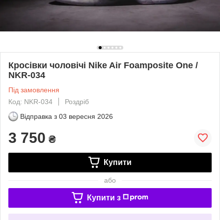
Кросівки чоловічі Nike Air Foamposite One /
NKR-034
Під замовлення
Код: NKR-034
Роздріб
Відправка з
03 вересня 2026
3 750
₴
Купити
або
Купити з