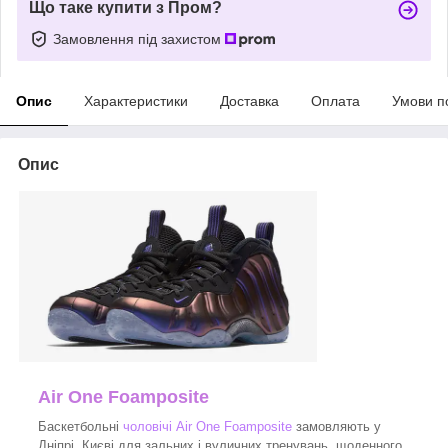
Що таке купити з Пром?
Замовлення під захистом
Опис
Характеристики
Доставка
Оплата
Умови п
Опис
Air One Foamposite
Баскетбольні
чоловічі Air One Foamposite
замовляють у
Дніпрі, Києві для зальних і вуличних тренувань, щоденного