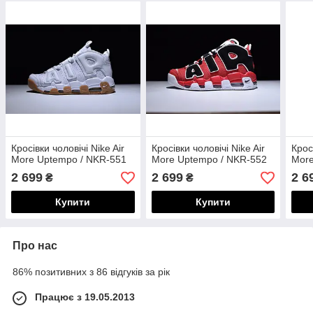
Кросівки чоловічі Nike Air
Кросівки чоловічі Nike Air
Крос
More Uptempo / NKR-551
More Uptempo / NKR-552
More
2 699
2 699
2 6
₴
₴
Купити
Купити
Про нас
86% позитивних з 86 відгуків за рік
Працює з 19.05.2013