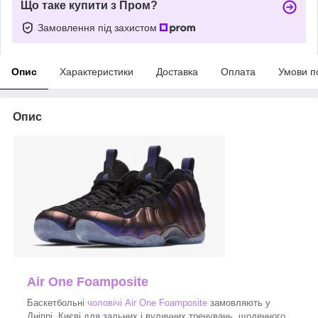
Що таке купити з Пром?
Замовлення під захистом
Опис
Характеристики
Доставка
Оплата
Умови п
Опис
Air One Foamposite
Баскетбольні
чоловічі Air One Foamposite
замовляють у
Дніпрі, Києві для зальних і вуличних тренувань, щоденного