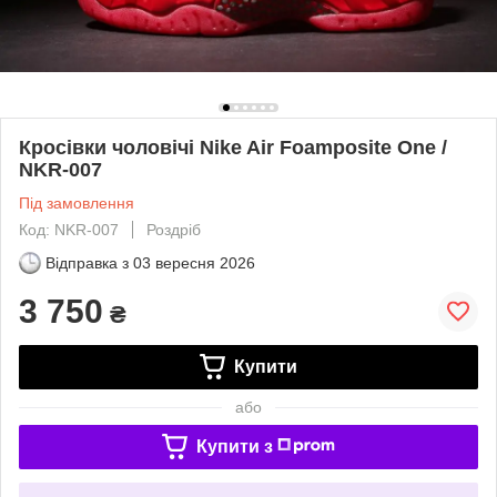
Кросівки чоловічі Nike Air Foamposite One /
NKR-007
Під замовлення
Код: NKR-007
Роздріб
Відправка з
03 вересня 2026
3 750
₴
Купити
або
Купити з