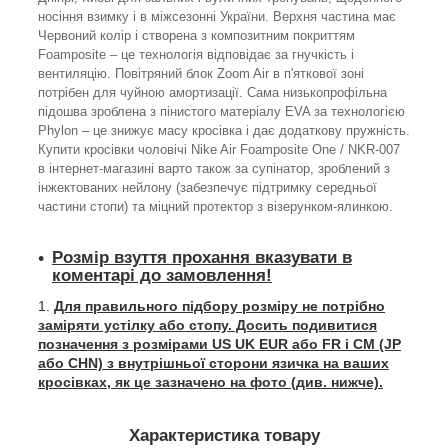
носіння взимку і в міжсезонні України. Верхня частина має
Червоний колір і створена з композитним покриттям
Foamposite – це технологія відповідає за гнучкість і
вентиляцію. Повітряний блок Zoom Air в п'яткової зоні
потрібен для чуйною амортизації. Сама низькопрофільна
підошва зроблена з пінистого матеріалу EVA за технологією
Phylon – це знижує масу кросівка і дає додаткову пружність.
Купити кросівки чоловічі Nike Air Foamposite One / NKR-007
в інтернет-магазині варто також за супінатор, зроблений з
інжектованих нейлону (забезпечує підтримку середньої
частини стопи) та міцний протектор з візерунком-ялинкою.
Розмір взуття прохання вказувати в
коментарі до замовлення!
Для правильного підбору розміру не потрібно
заміряти устілку або стопу. Досить подивитися
позначення з розмірами US UK EUR або FR і СМ (JP
або CHN) з внутрішньої сторони язичка на ваших
кросівках, як це зазначено на фото (див. нижче).
Характеристика товару