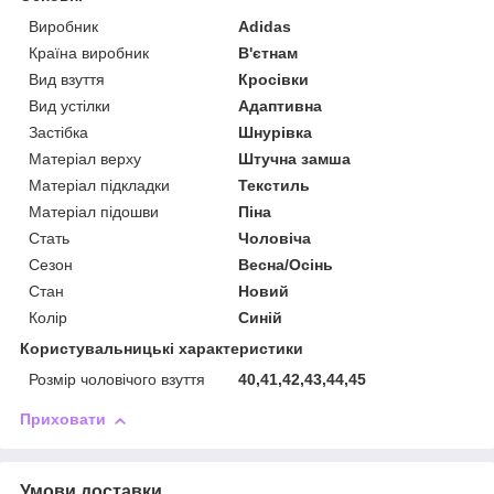
Виробник
Adidas
Країна виробник
В'єтнам
Вид взуття
Кросівки
Вид устілки
Адаптивна
Застібка
Шнурівка
Матеріал верху
Штучна замша
Матеріал підкладки
Текстиль
Матеріал підошви
Піна
Стать
Чоловіча
Сезон
Весна/Осінь
Стан
Новий
Колір
Синій
Користувальницькі характеристики
Розмір чоловічого взуття
40,41,42,43,44,45
Приховати
Умови доставки