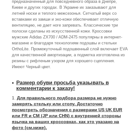
предназначенный для повседневного образа в Днепре,
Киеве и других городах. В Украине их заказывают для
летней носки и теплого межсезонья. Сетчатый верх со
вставками из замши и эко-кожи обеспечивает отличную
вентиляцию, не дает ноге запревать. Классические три
полоски сделаны из искусственной кожи. Кроссовки
мужские Adidas ZX700 / ADM-2475 популярны в интернет-
магазине и благодаря технологиям подошвы и стельки
OrthoLite. Промежуточный подошвенный слой включает EVA
для качественной амортизации, а подметка изготовлена из
резины с рифленым узором для хорошего сцепления.
Имеют Черный цвет.
Размер обуви просьба указывать в
комментарии к заказу!
Для правильного подбора размера не нужно
замерять стельку или стопу. Достаточно
посмотреть обозначения с размерами US UK EUR
или FR и СМ (JP или CHN) с внутренней стороны
язычка на ваших кроссовках, как это указано на
фото (см.ниже).