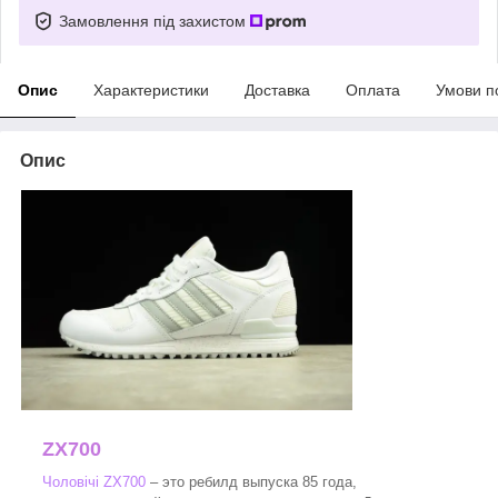
Замовлення під захистом
Опис
Характеристики
Доставка
Оплата
Умови п
Опис
ZX700
Чоловічі ZX700
– это ребилд выпуска 85 года,