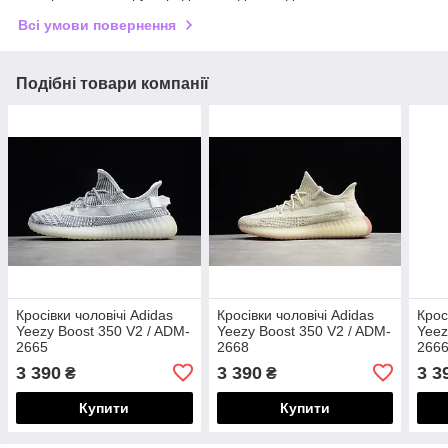
Всі умови повернення
Подібні товари компанії
Кросівки чоловічі Adidas
Кросівки чоловічі Adidas
Крос
Yeezy Boost 350 V2 / ADM-
Yeezy Boost 350 V2 / ADM-
Yeez
2665
2668
266
3 390
3 390
3 3
₴
₴
Купити
Купити