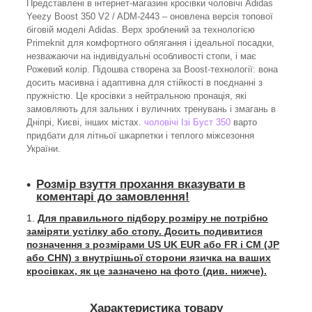
Представлені в інтернет-магазині кросівки чоловічі Adidas
Yeezy Boost 350 V2 / ADM-2443 – оновлена версія топової
біговій моделі Adidas. Верх зроблений за технологією
Primeknit для комфортного облягання і ідеальної посадки,
незважаючи на індивідуальні особливості стопи, і має
Рожевий колір. Підошва створена за Boost-технології: вона
досить масивна і адаптивна для стійкості в поєднанні з
пружністю. Це кросівки з нейтральною пронація, які
замовляють для зальних і вуличних тренувань і змагань в
Дніпрі, Києві, інших містах.
чоловічі Ізі Буст 350
варто
придбати для літньої шкарпетки і теплого міжсезоння
України.
Розмір взуття прохання вказувати в
коментарі до замовлення!
Для правильного підбору розміру не потрібно
заміряти устілку або стопу. Досить подивитися
позначення з розмірами US UK EUR або FR і СМ (JP
або CHN) з внутрішньої сторони язичка на ваших
кросівках, як це зазначено на фото (див. нижче).
Характеристика товару