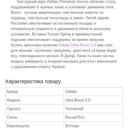
Текстурный верх Adidas Primeknit плотно облегает стопу,
поддерживает в нужных зонах и усиливает движение тела.
Boost - лучшая амортизация, чем больше энергии ты
отдаешь, тем больше получаешь в замен. Литой задник
Fitcounter обеспечивает естественную посадку и
оптимальную плавность в движении в области ахиллова
сухожилия. Вставка Torsion Spring в промежуточной
подошве обеспечивает поддержку во время нагрузки.
Купить кроссовки мужские
Adidas Ultra Boost 5.0
має сенс
для зальних і вуличних тренувань, джоггинга та інших видів
бігу, повсякденного носіння. В Дніпрі, Києві та інших містах
модель вибирають в інтернет-магазині для літа і міжсезоння
з урахуванням клімату України.
Характеристика товару
Бренд
Adidas
Модель
Ultra Boost 5.0
Підлога
Чоловічий
Сезон
Весна/Літо
Виробництво
В'єтнам