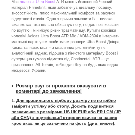
Мзс
чоловічі Ultra Boost
ATR мають безшовний Чорний
матеріал Primeknit, який забезпечує ідеальну посадку,
зносостійкість, плюс максимальний комфорт за рахунок
відсутності стиків. Одна з причин замовити їх – висока
«манжета», яка щільно обхвачує ногу, не дає нозі ковзати
по взуттю і мінімізує ризик травматизму. Купити кросівки
чоловічі Adidas Ultra Boost ATR Mid / ADM-2394 в інтернет-
магазині варто усім любителям раннери Ultra Boost Дніпра,
Києва та інших міст – з класичних рис лінійки тут є
аналогічний задник, підошва з пінистого матеріалу Boost і
суперміцна гумова підметка від Continental. ATR – це
призначення All-Terrain, тобто для бігу на будь-яких видах
місцевості України.
Розмір взуття прохання вказувати в
коментарі до замовлення!
Для правильного підбору розміру не потрібно
заміряти устілку або стопу. Досить подивитися
позначення з розмірами US UK EUR або FR і СМ (JP
або CHN) з внутрішньої сторони язичка на ваших
кросівках, як це зазначено на фото (див. нижче).