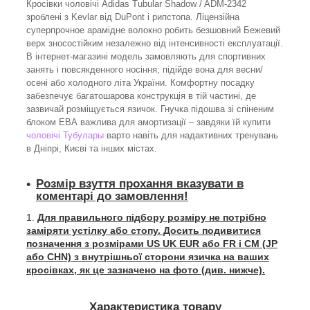
Кросівки чоловічі Adidas Tubular Shadow / ADM-2342
зроблені з Kevlar від DuPont і рипстопа. Ліцензійна
суперпрочное арамідне волокно робить безшовний Бежевий
верх зносостійким незалежно від інтенсивності експлуатації.
В інтернет-магазині модель замовляють для спортивних
занять і повсякденного носіння; підійде вона для весни/
осені або холодного літа України. Комфортну посадку
забезпечує багатошарова конструкція в тій частині, де
зазвичай розміщується язичок. Гнучка підошва зі спіненим
блоком ЕВА важлива для амортизації – завдяки їй купити
чоловічі Тубулары
варто навіть для надактивних тренувань
в Дніпрі, Києві та інших містах.
Розмір взуття прохання вказувати в
коментарі до замовлення!
Для правильного підбору розміру не потрібно
заміряти устілку або стопу. Досить подивитися
позначення з розмірами US UK EUR або FR і СМ (JP
або CHN) з внутрішньої сторони язичка на ваших
кросівках, як це зазначено на фото (див. нижче).
Характеристика товару