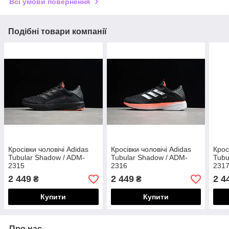
Всі умови повернення
Подібні товари компанії
Кросівки чоловічі Adidas
Кросівки чоловічі Adidas
Крос
Tubular Shadow / ADM-
Tubular Shadow / ADM-
Tubu
2315
2316
231
2 449
2 449
2 4
₴
₴
Купити
Купити
Про нас