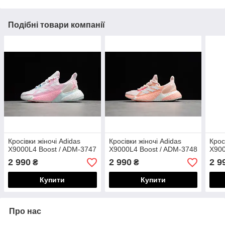
Подібні товари компанії
Кросівки жіночі Adidas
Кросівки жіночі Adidas
Крос
X9000L4 Boost / ADM-3747
X9000L4 Boost / ADM-3748
X900
2 990
2 990
2 9
₴
₴
Купити
Купити
Про нас