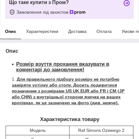
Що таке купити з Пром?
Замовлення під захистом
Опис
Характеристики
Доставка
Оплата
Умови п
Опис
Розмір взуття прохання вказувати в
коментарі до замовлення!
Для правильного підбору розміру не потрібно
заміряти устілку або стопу. Досить подивитися
позначення з розмірами US UK EUR або FR і СМ (JP
або CHN) з внутрішньої сторони язичка на ваших
кросівках, як це зазначено на фото (див. нижче).
Характеристика товару
Модель
Raf Simons Ozweego 2