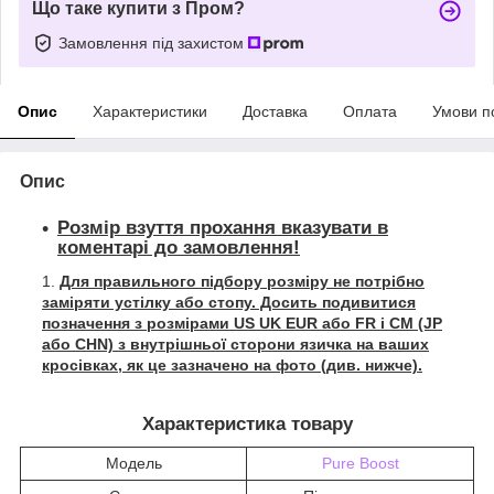
Що таке купити з Пром?
Замовлення під захистом
Опис
Характеристики
Доставка
Оплата
Умови п
Опис
Розмір взуття прохання вказувати в
коментарі до замовлення!
Для правильного підбору розміру не потрібно
заміряти устілку або стопу. Досить подивитися
позначення з розмірами US UK EUR або FR і СМ (JP
або CHN) з внутрішньої сторони язичка на ваших
кросівках, як це зазначено на фото (див. нижче).
Характеристика товару
Модель
Pure Boost