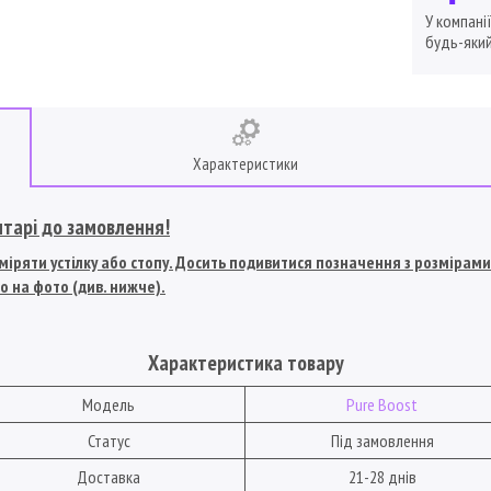
У компані
будь-який
Характеристики
нтарі до замовлення!
іряти устілку або стопу. Досить подивитися позначення з розмірами U
о на фото (див. нижче).
Характеристика товару
Модель
Pure Boost
Статус
Під замовлення
Доставка
21-28 днів