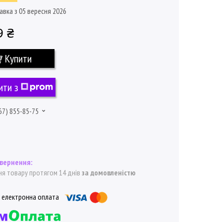
авка з 05 вересня 2026
9 ₴
Купити
ити з
67) 855-85-75
я товару протягом 14 днів
за домовленістю