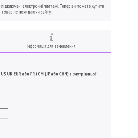
ї підключені електронні платежі. Тепер ви можете купити
 товар не покидаючи сайту.
Інформація для замовлення
S UK EUR або FR і СМ (JP або CHN) з внутрішньої