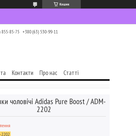
Кошик
) 855-85-75
+380 (63) 530-99-11
ата
Контакти
Про нас
Статті
ки чоловічі Adidas Pure Boost / ADM-
2202
влення
-2202