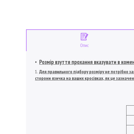
Опис
Розмір взуття прохання вказувати в коме
Для правильного підбору розміру не потрібно зам
сторони язичка на ваших кросівках, як це зазначен