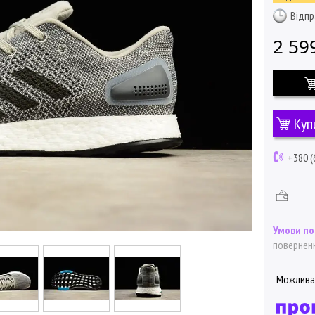
Відпр
2 59
Куп
+380 (
поверненн