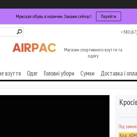
Мужская обувь в наличии. Закажи сейчас!
Перейти
+380 (67
Магазин спортивного взуття та
одягу
че взуття
Одяг
Головні убори
Сумки
Доставка і опл
Кросів
Під замо
Код:
ADM