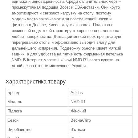
винтажа и инновационности. Среди отличительных черт –
промежуточная подошва Boost и ЭВА-вставки. Они круто
амортизируют и снижают нагрузку на стопу, поэтому
модель часто заказывают для повседневной носки и
фитнеса в Днепре, Киеве, других городах. Подошва с
резиновой подметкой гарантирует хорошее сцепление на
любых поверхностях. Дышащий мягкий верх препятствуют
перегреванию стопы и эффективно выводит влагу для
дальнейшего испарения. Поддержку обеспечивает мягкий
задник, а для удобства на пятке есть фирменная петелька
NMD. В інтернет-магазині жіночі NMD R1 варто купити на
літній сезон і тепле міжсезоння України.
Характеристика товару
Бренд
Adidas
Модель
NMD R1
Підлога
Жіночий
Сезон
Весна/Літо
Виробництво
В'єтнам