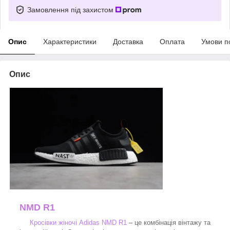
Замовлення під захистом
Опис
Характеристики
Доставка
Оплата
Умови п
Опис
NMD R1
Кросівки жіночі Adidas NMD R1
– це комбінація вінтажу та