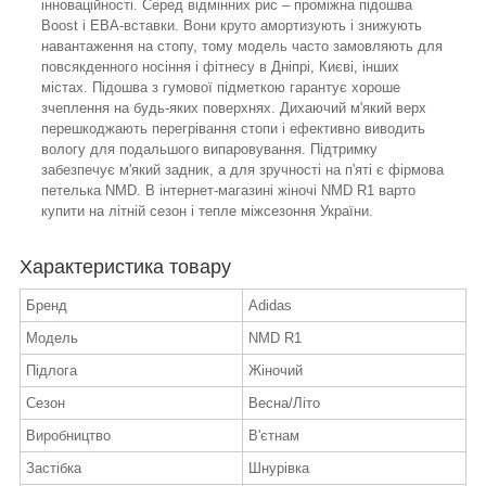
інноваційності. Серед відмінних рис – проміжна підошва
Boost і ЕВА-вставки. Вони круто амортизують і знижують
навантаження на стопу, тому модель часто замовляють для
повсякденного носіння і фітнесу в Дніпрі, Києві, інших
містах. Підошва з гумової підметкою гарантує хороше
зчеплення на будь-яких поверхнях. Дихаючий м'який верх
перешкоджають перегрівання стопи і ефективно виводить
вологу для подальшого випаровування. Підтримку
забезпечує м'який задник, а для зручності на п'яті є фірмова
петелька NMD. В інтернет-магазині жіночі NMD R1 варто
купити на літній сезон і тепле міжсезоння України.
Характеристика товару
Бренд
Adidas
Модель
NMD R1
Підлога
Жіночий
Сезон
Весна/Літо
Виробництво
В'єтнам
Застібка
Шнурівка