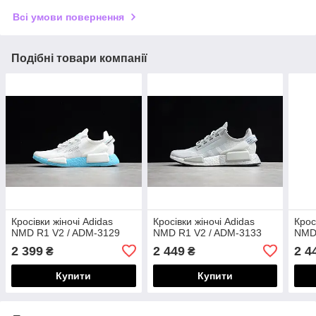
Всі умови повернення
Подібні товари компанії
Кросівки жіночі Adidas
Кросівки жіночі Adidas
Крос
NMD R1 V2 / ADM-3129
NMD R1 V2 / ADM-3133
NMD
2 399
2 449
2 4
₴
₴
Купити
Купити