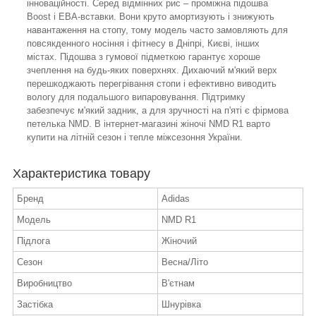
інноваційності. Серед відмінних рис – проміжна підошва
Boost і ЕВА-вставки. Вони круто амортизують і знижують
навантаження на стопу, тому модель часто замовляють для
повсякденного носіння і фітнесу в Дніпрі, Києві, інших
містах. Підошва з гумової підметкою гарантує хороше
зчеплення на будь-яких поверхнях. Дихаючий м'який верх
перешкоджають перегрівання стопи і ефективно виводить
вологу для подальшого випаровування. Підтримку
забезпечує м'який задник, а для зручності на п'яті є фірмова
петелька NMD. В інтернет-магазині жіночі NMD R1 варто
купити на літній сезон і тепле міжсезоння України.
Характеристика товару
Бренд
Adidas
Модель
NMD R1
Підлога
Жіночий
Сезон
Весна/Літо
Виробництво
В'єтнам
Застібка
Шнурівка