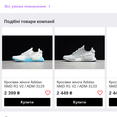
Всі умови повернення
Подібні товари компанії
Кросівки жіночі Adidas
Кросівки жіночі Adidas
Крос
NMD R1 V2 / ADM-3129
NMD R1 V2 / ADM-3133
NMD
2 399
2 449
2 4
₴
₴
Купити
Купити