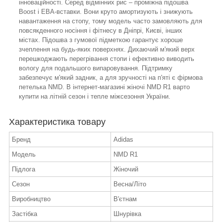
інноваційності. Серед відмінних рис – проміжна підошва
Boost і ЕВА-вставки. Вони круто амортизують і знижують
навантаження на стопу, тому модель часто замовляють для
повсякденного носіння і фітнесу в Дніпрі, Києві, інших
містах. Підошва з гумової підметкою гарантує хороше
зчеплення на будь-яких поверхнях. Дихаючий м'який верх
перешкоджають перегрівання стопи і ефективно виводить
вологу для подальшого випаровування. Підтримку
забезпечує м'який задник, а для зручності на п'яті є фірмова
петелька NMD. В інтернет-магазині жіночі NMD R1 варто
купити на літній сезон і тепле міжсезоння України.
Характеристика товару
Бренд
Adidas
Модель
NMD R1
Підлога
Жіночий
Сезон
Весна/Літо
Виробництво
В'єтнам
Застібка
Шнурівка