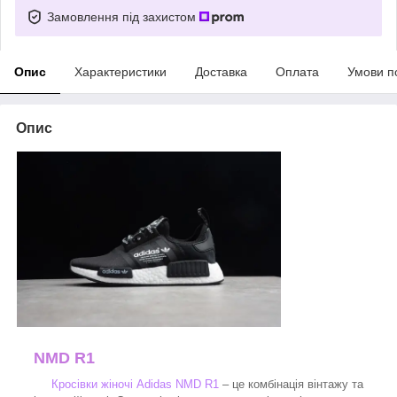
Замовлення під захистом
Опис
Характеристики
Доставка
Оплата
Умови п
Опис
NMD R1
Кросівки жіночі Adidas NMD R1
– це комбінація вінтажу та