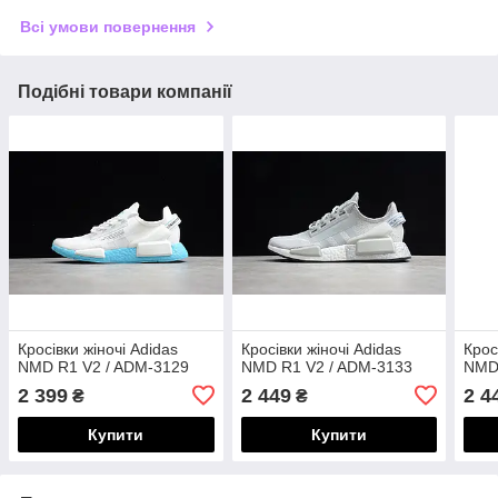
Всі умови повернення
Подібні товари компанії
Кросівки жіночі Adidas
Кросівки жіночі Adidas
Крос
NMD R1 V2 / ADM-3129
NMD R1 V2 / ADM-3133
NMD
2 399
2 449
2 4
₴
₴
Купити
Купити