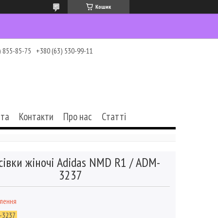
Кошик
) 855-85-75
+380 (63) 530-99-11
ата
Контакти
Про нас
Статті
сівки жіночі Adidas NMD R1 / ADM-
3237
влення
-3237