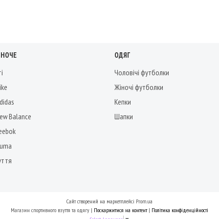
ІНОЧЕ
ОДЯГ
ті
Чоловічі футболки
ike
Жіночі футболки
didas
Кепки
New Balance
Шапки
Reebok
Puma
уття
Сайт створений на маркетплейсі
Prom.ua
Магазин спортивного взуття та одягу |
Поскаржитися на контент
|
Політика конфіденційності