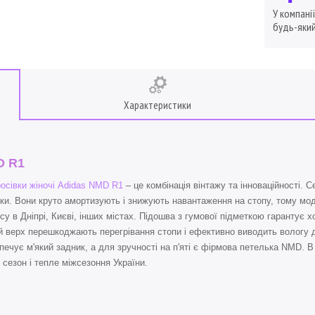
У компані
будь-який
Характеристики
D R1
осівки жіночі Adidas NMD R1
– це комбінація вінтажу та інноваційності. 
ки. Вони круто амортизують і знижують навантаження на стопу, тому мо
су в Дніпрі, Києві, інших містах. Підошва з гумової підметкою гарантує
й верх перешкоджають перегрівання стопи і ефективно виводить вологу
печує м'який задник, а для зручності на п'яті є фірмова петелька NMD. В
й сезон і тепле міжсезоння України.