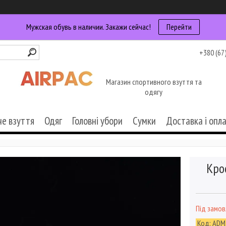
Мужская обувь в наличии. Закажи сейчас!
Перейти
+380 (67
Магазин спортивного взуття та
одягу
че взуття
Одяг
Головні убори
Сумки
Доставка і опл
Кро
Під замо
Код:
ADM