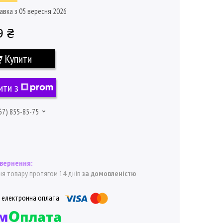
авка з 05 вересня 2026
9 ₴
Купити
ити з
67) 855-85-75
я товару протягом 14 днів
за домовленістю