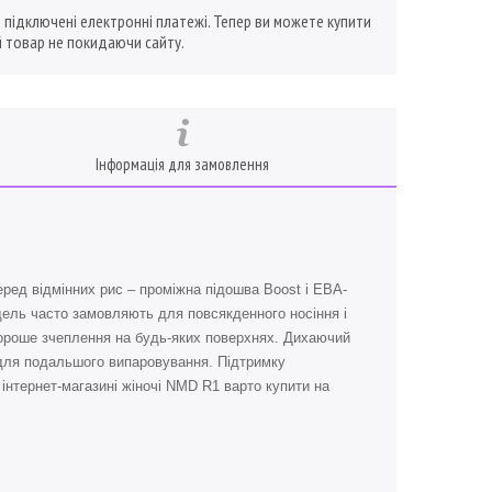
ї підключені електронні платежі. Тепер ви можете купити
 товар не покидаючи сайту.
Інформація для замовлення
Серед відмінних рис – проміжна підошва Boost і ЕВА-
дель часто замовляють для повсякденного носіння і
 хороше зчеплення на будь-яких поверхнях. Дихаючий
 для подальшого випаровування. Підтримку
 інтернет-магазині жіночі NMD R1 варто купити на