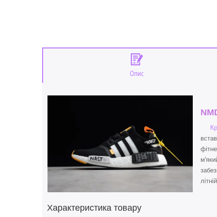
Опис
NM
Кр
встав
фітне
м'яки
забез
літні
Характеристика товару