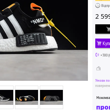
Відпр
2 59
Куп
+380 (
поверненн