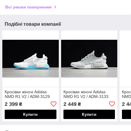
Всі умови повернення
Подібні товари компанії
Кросівки жіночі Adidas
Кросівки жіночі Adidas
Крос
NMD R1 V2 / ADM-3129
NMD R1 V2 / ADM-3133
NMD
2 399
2 449
2 4
₴
₴
Купити
Купити