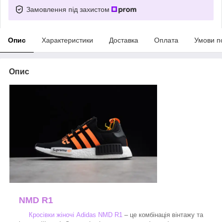
Замовлення під захистом
Опис
Характеристики
Доставка
Оплата
Умови п
Опис
NMD R1
Кросівки жіночі Adidas NMD R1
– це комбінація вінтажу та