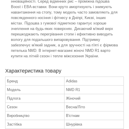
інноваційності. Серед відмінних рис – проміжна підошва
Boost і ЕВА-вставки. Вони круто амортизують і знижують
навантаження на стопу, тому модель часто замовляють для
повсякденного носіння і фітнесу в Дніпрі, Києві, інших
містах. Підошва з гумової підметкою гарантує хороше
зчеплення на будь-яких поверхнях. Дихаючий м'який верх
перешкоджають перегрівання стопи і ефективно виводить
вологу для подальшого випаровування. Підтримку
забезпечує м'який задник, а для зручності на п'яті є фірмова
петелька NMD. В інтернет-магазині жіночі NMD R1 варто
купити на літній сезон і тепле міжсезоння України.
Характеристика товару
Бренд
Adidas
Модель
NMD R1
Підлога
Жіночий
Сезон
Весна/Літо
Виробництво
В'єтнам
Застібка
Шнурівка